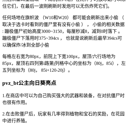
住它们，在最后一波刚刷新时发炮可以无伤炸死它们。
任何场地在旗帜波 （W10和W20） 都可能会刷新出来小偷 （
取决于选卡时看到的僵尸里有没有小偷 ） ， 小偷的相关数据
: 蹦极僵尸初始高度3000~3150，每厘秒减8，减到0时落下 。
蹦极僵尸下落用时375~394cs ， 也就是说刷新后最早394cs可
以确保炸/冰到全部小偷
每格左右宽为80px，前院上下宽100px，屋顶/六行场地为
85px，屋顶右四列第i路第j列格中心的坐标为（80j，85i），左
五列坐标为（80j， 85i+120-20j）。
pvz_bt公主向日葵亮点
1.在商店中可以为自己购买强大的武器和装备，在对抗僵尸时
也很有作用。
2.在击败僵尸后，玩家有几率得到植物和宝石的奖励，在花园
中进行养殖。