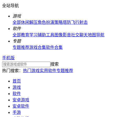
全站导航
游戏
全部
休闲解压
角色扮演
策略塔防
飞行射击
软件
全部
教育学习
辅助工具
图像影音
社交聊天
地图导航
专题
专题推荐
游戏合集
软件合集
手机版
搜索
热门搜索：
热门游戏
实用软件
专题推荐
首页
游戏
软件
安卓游戏
安卓软件
手游