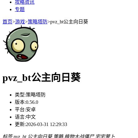
攻略资讯
专题
首页
>
游戏
>
策略塔防
>
pvz_bt公主向日葵
pvz_bt公主向日葵
类型:
策略塔防
版本:
0.56.0
平台:
安卓
语言:
中文
更新:
2026-03-31 12:29:33
标签
pvz_bt
公主向日葵
策略
植物大战僵尸
宅宅萝卜