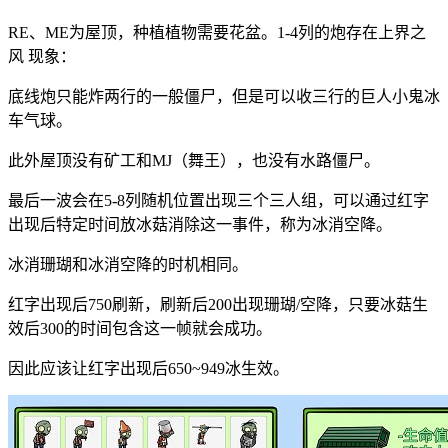
RE、ME为屋顶，种植植物需要花盆。1-4列的炮存在上界之
风 现象：
底线炮只能炸两行的一般僵尸，但是可以收三行的巨人小鬼冰
车气球。
此外屋顶没有矿工和MJ（舞王），也没有水路僵尸。
最后一波会在5-8列随机位置出现三个三人组，可以通过红字
出现后特定时间放冰菇消除这一事件，称为冰消空降。
冰消珊瑚和冰消空降的时机相同。
红字出现后750刷新，刷新后200出现珊瑚/空降，只要冰菇生
效后300的时间包含这一帧就会成功。
因此应该让红字出现后650~949冰生效。