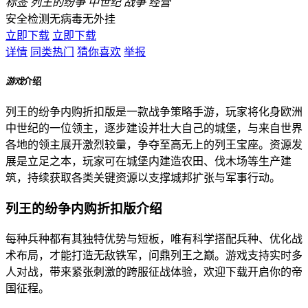
标签
列王的纷争
中世纪
战争
经营
安全检测
无病毒
无外挂
立即下载
立即下载
详情
同类热门
猜你喜欢
举报
游戏
介绍
列王的纷争内购折扣版是一款战争策略手游，玩家将化身欧洲
中世纪的一位领主，逐步建设并壮大自己的城堡，与来自世界
各地的领主展开激烈较量，争夺至高无上的列王宝座。资源发
展是立足之本，玩家可在城堡内建造农田、伐木场等生产建
筑，持续获取各类关键资源以支撑城邦扩张与军事行动。
列王的纷争内购折扣版介绍
每种兵种都有其独特优势与短板，唯有科学搭配兵种、优化战
术布局，才能打造无敌铁军，问鼎列王之巅。游戏支持实时多
人对战，带来紧张刺激的跨服征战体验，欢迎下载开启你的帝
国征程。