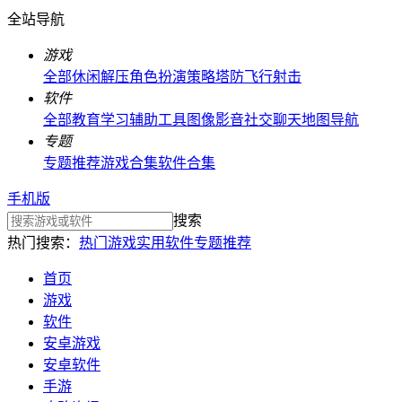
全站导航
游戏
全部
休闲解压
角色扮演
策略塔防
飞行射击
软件
全部
教育学习
辅助工具
图像影音
社交聊天
地图导航
专题
专题推荐
游戏合集
软件合集
手机版
搜索
热门搜索：
热门游戏
实用软件
专题推荐
首页
游戏
软件
安卓游戏
安卓软件
手游