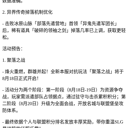
数据准确。
2. 异界传奇掉落机制优化
- 击败冰原山脉「部落先遣营地」首领「异鬼先遣军团长」
后，稀有道具「破碎的领袖之剑」掉落几率已上调，获取更轻
松。
活动预告：
1. 聚落之战
- 烽火重燃，群雄并起！全新本服对抗玩法「聚落之战」将于
8月18日正式开启！
- 活动分为两个阶段：第一阶段（8月18日-19日）为资源争夺
战，玩家需派遣部队占领据点，通过驻守与击杀累积积分；第
二阶段（8月20日）升级为全面会战，开放名城与联盟堡垒攻
防体系。
- 最终依据个人与联盟积分排名发放丰厚奖励，带你重温SLG