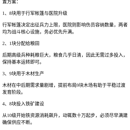
置方案：
1、8块用于行军帐篷与医院升级
行军帐篷决定出征兵力上限，医院则影响伤员容纳数量，两者
均为战斗核心设施，务必优先升满。
2、1块分配给粮田
后期高级兵种耗粮巨大，粮食几乎日清，因此无需过多投入，
保持基本运转即可。
3、9块用于木材生产
木材在中后期需求量剧增，提前布局9块木场有助于平稳过渡
发育阶段。
4、8块投入铁矿建设
从10级开始铁资源消耗飙升，动辄数十万起步，必须尽早满建
确保供应不断。