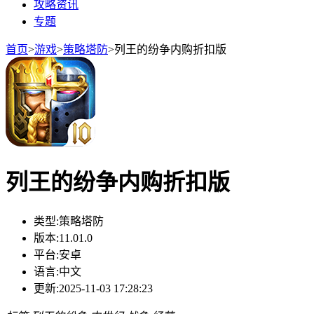
攻略资讯
专题
首页
>
游戏
>
策略塔防
>
列王的纷争内购折扣版
列王的纷争内购折扣版
类型:
策略塔防
版本:
11.01.0
平台:
安卓
语言:
中文
更新:
2025-11-03 17:28:23