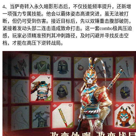
4、当萨奇转入永久暗影形态后，不仅技能频率提升，还新增
一项强力专属技能。他会以霸体姿态高速突进，虽无法被打
断，但仍可受到伤害。接近目标后，先以双锤重击腹部破防，
紧接着发动头部二连击造成致命打击。这一套combo极具压迫
感，玩家必须精准预判其冲刺路径，及时闪避并寻找反击空
档，才能在高压下逆转战局。