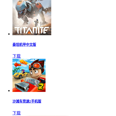
泰坦机甲中文版
下载
沙滩车竞速2手机版
下载