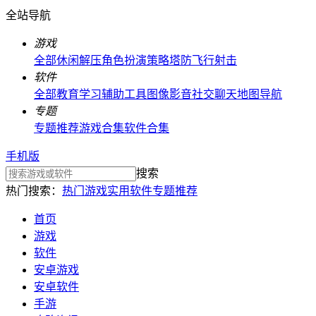
全站导航
游戏
全部
休闲解压
角色扮演
策略塔防
飞行射击
软件
全部
教育学习
辅助工具
图像影音
社交聊天
地图导航
专题
专题推荐
游戏合集
软件合集
手机版
搜索
热门搜索：
热门游戏
实用软件
专题推荐
首页
游戏
软件
安卓游戏
安卓软件
手游