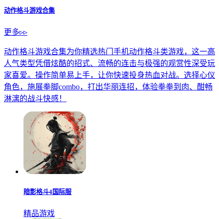
动作格斗游戏合集
更多▹▹
动作格斗游戏合集为你精选热门手机动作格斗类游戏，这一高
人气类型凭借炫酷的招式、流畅的连击与极强的观赏性深受玩
家喜爱。操作简单易上手，让你快速投身热血对战。选择心仪
角色，施展拳脚combo，打出华丽连招，体验拳拳到肉、酣畅
淋漓的战斗快感！
暗影格斗4国际服
精品游戏