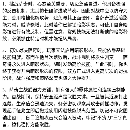
1、挑战萨奇时，心态至关重要，切忌急躁冒进。他具备极强
的反击机制，尤其擅长破解进攻节奏。因此对战中应以防守为
主，善用格挡化解攻势，避免与其正面硬刚。当萨奇激活暗影
能力时，威胁骤增，此时若你已解锁暗影状态，可使用自身暗
影技进行有效反制。但需注意，常规技能无法打断他的暗影释
放，必须抓住特定时机才能扭转局势。
2、初次对决萨奇时，玩家无法启用暗影形态，只能依靠基础
技能周旋。然而在他首次落败后，战斗规则将发生剧变——萨
奇将永久进入暗影状态，随时发动高阶技能。与此同时，你也
终于获得开启暗影形态的权限，双方正式进入更高层次的对抗
阶段，战斗强度和策略深度也随之大幅提升。
3、萨奇主战武器为双锤，拥有强大的霸体属性和连续压制能
力。首战期间，保持安全距离是取胜关键。一旦被其近身打出
连段，生命值会迅速流失。务必密切观察其攻击前摇动作，发
现起手征兆立即后撤或使用闪避技能脱离范围。切记不可贪图
输出窗口，盲目追加攻击只会陷入被动，牢记“不贪刀”三字真
言，稳扎稳打方能取胜。