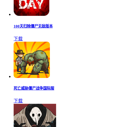
100天扫除僵尸无敌版本
下载
死亡威胁僵尸战争国际服
下载