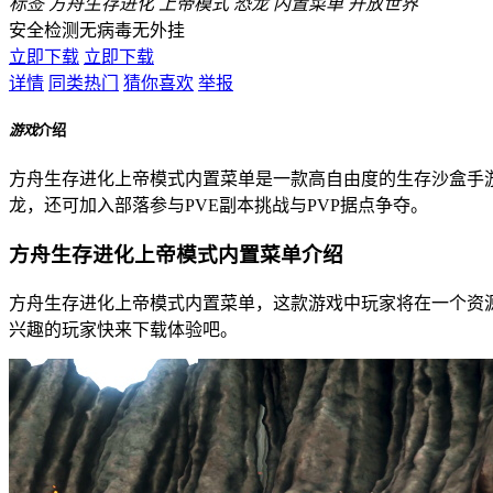
标签
方舟生存进化
上帝模式
恐龙
内置菜单
开放世界
安全检测
无病毒
无外挂
立即下载
立即下载
详情
同类热门
猜你喜欢
举报
游戏
介绍
方舟生存进化上帝模式内置菜单是一款高自由度的生存沙盒手
龙，还可加入部落参与PVE副本挑战与PVP据点争夺。
方舟生存进化上帝模式内置菜单介绍
方舟生存进化上帝模式内置菜单，这款游戏中玩家将在一个资
兴趣的玩家快来下载体验吧。