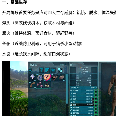
一、基础生存
开局阶段首要任务是应对四大生存威胁：饥饿、脱水、体温失
斧头（高效砍伐树木，获取木材与纤维）
篝火（维持体温、烹饪食材、驱赶野兽）
长矛（近战防卫利器，可用于猎杀小型动物）
水袋（延长饮水间隔，缓解口渴状态）