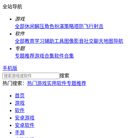
全站导航
游戏
全部
休闲解压
角色扮演
策略塔防
飞行射击
软件
全部
教育学习
辅助工具
图像影音
社交聊天
地图导航
专题
专题推荐
游戏合集
软件合集
手机版
搜索
热门搜索：
热门游戏
实用软件
专题推荐
首页
游戏
软件
安卓游戏
安卓软件
手游