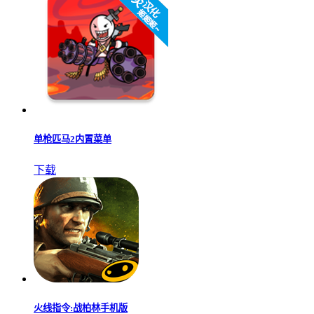
单枪匹马2内置菜单
下载
火线指令:战柏林手机版