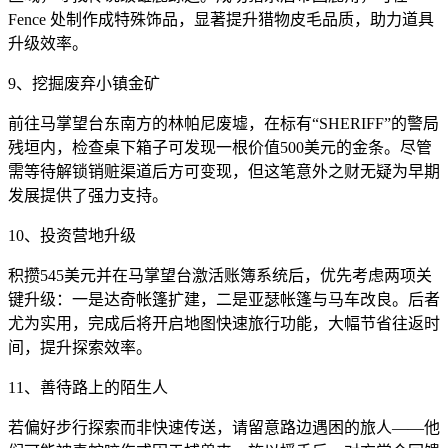
Fence 处制作成特殊饰品，显著提升猎物皮毛品质，助力道具
升级效率。
9、挖掘废弃小镇金矿
前往马掌望台东南方的林帕尼废墟，在标有“SHERIFF”的警局
残垣内，检查桌下箱子可发现一根价值500美元的金条。尽管
需等待解锁销赃渠道后方可变现，但这笔意外之财无疑为早期
发展提供了强力支持。
10、投资营地升级
积攒545美元并在马掌望台激活账簿系统后，优先考虑两项关
键升级：一是达奇帐篷扩建，二是亚瑟帐篷与马车改良。后者
尤为实用，完成后将开启地图快速旅行功能，大幅节省往返时
间，提升探索效率。
11、善待路上的陌生人
若偏好步行探索而非快速传送，请留意路边遇困的旅人——他