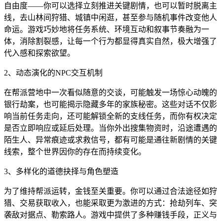
自由度——你可以选择立刻推进关键剧情，也可以暂时脱离主
线，去山林间狩猎、城镇中闲逛，甚至参与随机事件改变他人
命运。游戏巧妙地将任务系统、环境互动和叙事节奏融为一
体，消除割裂感，让每一个行为都显得真实自然，极大增强了
代入感和探索欲望。
2、动态演化的NPC交互机制
在帮派营地中一次看似随意的交谈，可能触发一场惊心动魄的
银行劫案，也可能揭示隐藏多年的家族秘密。这些对话不仅影
响当前任务走向，还可能解锁全新的支线任务，而你有权决定
是否立即响应或延后处理。当你外出搜集物资时，沿途遭遇的
陌生人、异常痕迹或求救信号，都有可能是通往新剧情的关键
线索，整个世界因你的存在而持续变化。
3、多样化的道德抉择与角色塑造
为了维持帮派运转，金钱至关重要。你可以通过合法途径如狩
猎、交易获取收入，也能采取更为激进的方式：抢劫列车、突
袭敌对据点、勒索路人。游戏中提供了多种赚钱手段，正义与