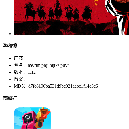
游戏
信息
厂商：
包名：
me.rimlphji.hljtks.puvr
版本：
1.12
备案：
MD5：
d7fc8196ba531d9bc921aebc1f14c3c6
同类
热门