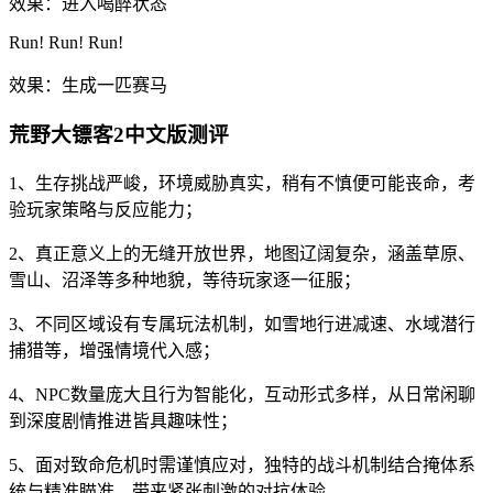
效果：进入喝醉状态
Run! Run! Run!
效果：生成一匹赛马
荒野大镖客2中文版测评
1、生存挑战严峻，环境威胁真实，稍有不慎便可能丧命，考
验玩家策略与反应能力；
2、真正意义上的无缝开放世界，地图辽阔复杂，涵盖草原、
雪山、沼泽等多种地貌，等待玩家逐一征服；
3、不同区域设有专属玩法机制，如雪地行进减速、水域潜行
捕猎等，增强情境代入感；
4、NPC数量庞大且行为智能化，互动形式多样，从日常闲聊
到深度剧情推进皆具趣味性；
5、面对致命危机时需谨慎应对，独特的战斗机制结合掩体系
统与精准瞄准，带来紧张刺激的对抗体验。