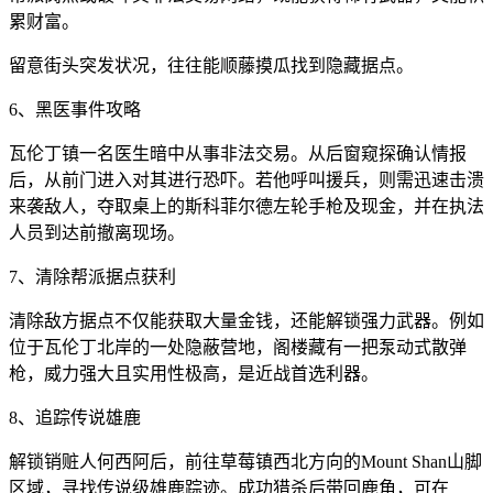
累财富。
留意街头突发状况，往往能顺藤摸瓜找到隐藏据点。
6、黑医事件攻略
瓦伦丁镇一名医生暗中从事非法交易。从后窗窥探确认情报
后，从前门进入对其进行恐吓。若他呼叫援兵，则需迅速击溃
来袭敌人，夺取桌上的斯科菲尔德左轮手枪及现金，并在执法
人员到达前撤离现场。
7、清除帮派据点获利
清除敌方据点不仅能获取大量金钱，还能解锁强力武器。例如
位于瓦伦丁北岸的一处隐蔽营地，阁楼藏有一把泵动式散弹
枪，威力强大且实用性极高，是近战首选利器。
8、追踪传说雄鹿
解锁销赃人何西阿后，前往草莓镇西北方向的Mount Shan山脚
区域，寻找传说级雄鹿踪迹。成功猎杀后带回鹿角，可在