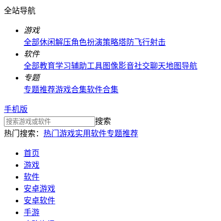
全站导航
游戏
全部
休闲解压
角色扮演
策略塔防
飞行射击
软件
全部
教育学习
辅助工具
图像影音
社交聊天
地图导航
专题
专题推荐
游戏合集
软件合集
手机版
搜索
热门搜索：
热门游戏
实用软件
专题推荐
首页
游戏
软件
安卓游戏
安卓软件
手游