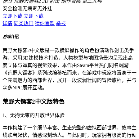
标签
荒野大镖客2
3D
射击
动作冒险
第三人称
安全检测
无病毒
无外挂
立即下载
立即下载
详情
同类热门
猜你喜欢
举报
游戏
介绍
荒野大镖客2中文版是一款横屏操作的角色扮演动作射击类手
游，采用3D建模技术打造，人物模型与地图场景均呈现出高
度立体与逼真的视觉效果，本作由Steam平台热门同名端游
《荒野大镖客》系列改编移植而来，在游戏中玩家将置身于一
个充满魅力的西部世界，展开一段波澜壮阔的冒险旅程，并与
众多NPC展开互动。
荒野大镖客2中文版特色
1、无拘无束的开放世界体验
本作构建了一个细节丰富、生态完整的虚拟西部世界，故事主
线跌宕起伏，情感深刻动人。与此同时，玩家拥有极高的行动