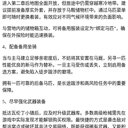
进入第二章后地图全面开放，但旅途中仍需穿越寒冷地带。建
议提前准备厚实外套，并存放于马鞍储物栏中。通过马匹菜单
即可随时更换着装，有效应对不同气候环境带来的负面影响。
与营地内的储物箱互动，可将备用服装设定为“绑定马匹”，确
保在外探险时能迅速换装。
4、配备备用坐骑
当与主马建立足够亲密度后，不妨将其安置在马厩，另寻一匹
性能优良的新马作为替补。一旦主马受伤或丢失，立刻启用备
选方案，避免陷入徒步跋涉的窘境。
拥有一匹可靠的后备马匹，是长途跋涉和高风险任务中的重要
保障。
5、尽早强化武器装备
抵达瓦伦丁小镇后，应及时升级武器库。多数高级枪械需先在
游戏中实际发现才能解锁购买权限。最快捷的方式是袭击敌对
帮派窝点或破坏其非法交易网络，既能获得稀有武器，又能积