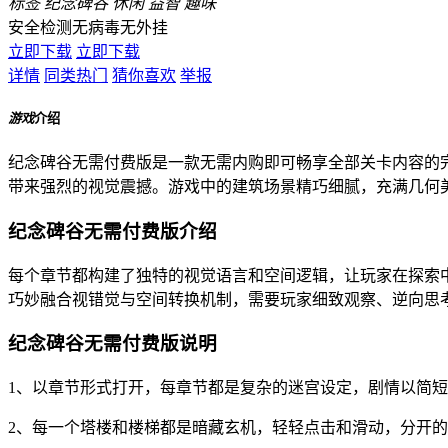
标签
纪念碑谷
休闲
益智
趣味
安全检测
无病毒
无外挂
立即下载
立即下载
详情
同类热门
猜你喜欢
举报
游戏
介绍
纪念碑谷无需付费版是一款无需内购即可畅享全部关卡内容的
带来强烈的视觉震撼。游戏中的建筑场景精巧细腻，充满几何
纪念碑谷无需付费版介绍
每个章节都构建了独特的视觉语言和空间逻辑，让玩家在探索
巧妙融合视错觉与空间转换机制，需要玩家细致观察、逆向思
纪念碑谷无需付费版说明
1、以章节形式打开，每章节都是复杂的迷宫设定，剧情以简
2、每一个塔楼和楼梯都是暗藏玄机，轻轻点击和滑动，分开