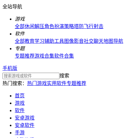
全站导航
游戏
全部
休闲解压
角色扮演
策略塔防
飞行射击
软件
全部
教育学习
辅助工具
图像影音
社交聊天
地图导航
专题
专题推荐
游戏合集
软件合集
手机版
搜索
热门搜索：
热门游戏
实用软件
专题推荐
首页
游戏
软件
安卓游戏
安卓软件
手游