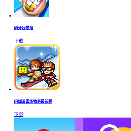
刷牙我最溜
下载
闪耀滑雪场物语最新版
下载