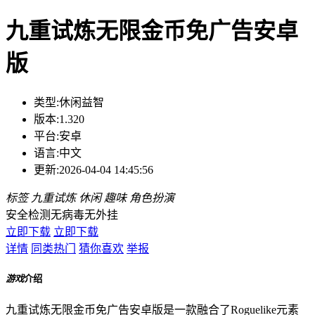
九重试炼无限金币免广告安卓
版
类型:
休闲益智
版本:
1.320
平台:
安卓
语言:
中文
更新:
2026-04-04 14:45:56
标签
九重试炼
休闲
趣味
角色扮演
安全检测
无病毒
无外挂
立即下载
立即下载
详情
同类热门
猜你喜欢
举报
游戏
介绍
九重试炼无限金币免广告安卓版是一款融合了Roguelike元素