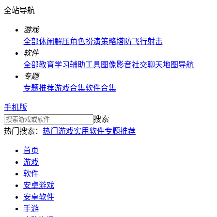
全站导航
游戏
全部
休闲解压
角色扮演
策略塔防
飞行射击
软件
全部
教育学习
辅助工具
图像影音
社交聊天
地图导航
专题
专题推荐
游戏合集
软件合集
手机版
搜索
热门搜索：
热门游戏
实用软件
专题推荐
首页
游戏
软件
安卓游戏
安卓软件
手游