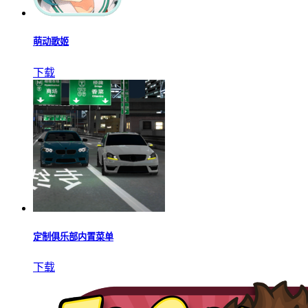
萌动歌姬
下载
定制俱乐部内置菜单
下载