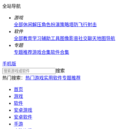
全站导航
游戏
全部
休闲解压
角色扮演
策略塔防
飞行射击
软件
全部
教育学习
辅助工具
图像影音
社交聊天
地图导航
专题
专题推荐
游戏合集
软件合集
手机版
搜索
热门搜索：
热门游戏
实用软件
专题推荐
首页
游戏
软件
安卓游戏
安卓软件
手游