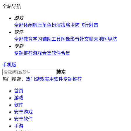
全站导航
游戏
全部
休闲解压
角色扮演
策略塔防
飞行射击
软件
全部
教育学习
辅助工具
图像影音
社交聊天
地图导航
专题
专题推荐
游戏合集
软件合集
手机版
搜索
热门搜索：
热门游戏
实用软件
专题推荐
首页
游戏
软件
安卓游戏
安卓软件
手游