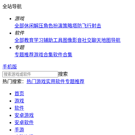
全站导航
游戏
全部
休闲解压
角色扮演
策略塔防
飞行射击
软件
全部
教育学习
辅助工具
图像影音
社交聊天
地图导航
专题
专题推荐
游戏合集
软件合集
手机版
搜索
热门搜索：
热门游戏
实用软件
专题推荐
首页
游戏
软件
安卓游戏
安卓软件
手游