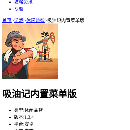
攻略资讯
专题
首页
>
游戏
>
休闲益智
>
吸油记内置菜单版
吸油记内置菜单版
类型:
休闲益智
版本:
1.3.4
平台:
安卓