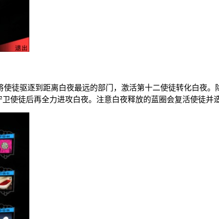
将使徒驱逐到距离白夜最远的部门，激活第十二使徒转化白夜。
个守卫使徒后再全力进攻白夜。注意白夜释放的蓝圈会复活使徒并