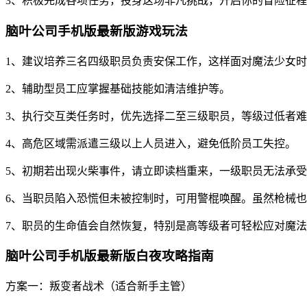
3、积极完成各项任务，投身这场非凡挑战，开启你的冒险征
脑叶公司手机版最新版游戏玩法
1、建议培养三名四级职员负责安保工作，这样面对魔法少女
2、辅助型员工应掌握基础技能如清洁维护等。
3、执行交互类任务时，优先选择二至三级职员，等级过低者
4、高危区域需派遣三级以上人员进入，避免低阶员工失控。
5、初期若出现火柴事件，请立即读档重来，一级职员无法承
6、当职员陷入恐慌但未被控制时，可用警棍唤醒。虽然枪械
7、职员的生命值会自然恢复，特别是高等级者可轻松应对魔
脑叶公司手机版最新版白夜攻略指南
方案一：叛变者战术（适合新手主管）