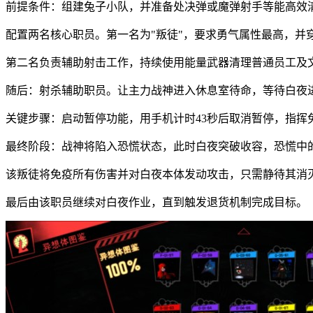
前提条件：组建兔子小队，并准备处决弹或魔弹射手等能高效
配置两名核心职员。第一名为"叛徒"，要求勇气属性最高，并穿
第二名负责辅助射击工作，持续使用能量武器清理普通员工及
随后：射杀辅助职员。让主力战神进入休息室待命，等待白夜
关键步骤：启动暂停功能，用手机计时43秒后取消暂停，指挥
最终阶段：战神将陷入恐慌状态，此时白夜突破收容，恐慌中
该叛徒将免疫所有伤害并对白夜本体发动攻击，只需静待其消
最后由该职员继续对白夜作业，直到触发退货机制完成目标。