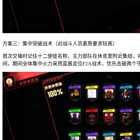
方案三：集中突破战术（对战斗人员素质要求较高）
首次交锋时记住十二使徒名称，主力部队在休息室附近集结，
间，期间全体集中火力采用蓝盾走位F2A战术，优先击破两