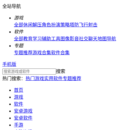
全站导航
游戏
全部
休闲解压
角色扮演
策略塔防
飞行射击
软件
全部
教育学习
辅助工具
图像影音
社交聊天
地图导航
专题
专题推荐
游戏合集
软件合集
手机版
搜索
热门搜索：
热门游戏
实用软件
专题推荐
首页
游戏
软件
安卓游戏
安卓软件
手游