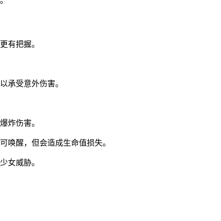
程。
时更有把握。
难以承受意外伤害。
受爆炸伤害。
也可唤醒，但会造成生命值损失。
法少女威胁。