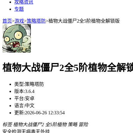
攻略资讯
专题
首页
>
游戏
>
策略塔防
>
植物大战僵尸2全5阶植物全解锁版
植物大战僵尸2全5阶植物全解
类型:
策略塔防
版本:
3.6.4
平台:
安卓
语言:
中文
更新:
2026-06-26 12:33:54
标签
植物大战僵尸2
全5阶植物
策略
冒险
安全检测
无病毒
无外挂