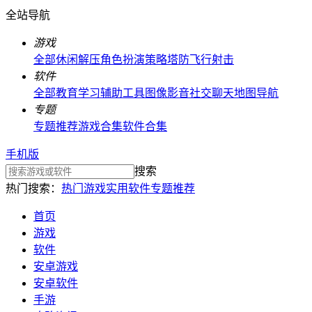
全站导航
游戏
全部
休闲解压
角色扮演
策略塔防
飞行射击
软件
全部
教育学习
辅助工具
图像影音
社交聊天
地图导航
专题
专题推荐
游戏合集
软件合集
手机版
搜索
热门搜索：
热门游戏
实用软件
专题推荐
首页
游戏
软件
安卓游戏
安卓软件
手游