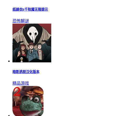
纸嫁衣6千秋魇无限提示
恐怖解谜
暗影逃脱汉化版本
精品游戏