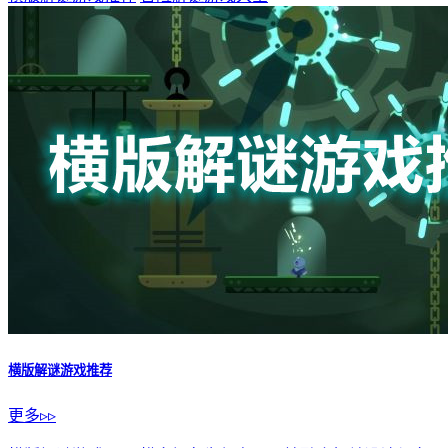
横版解谜游戏推荐
更多▹▹