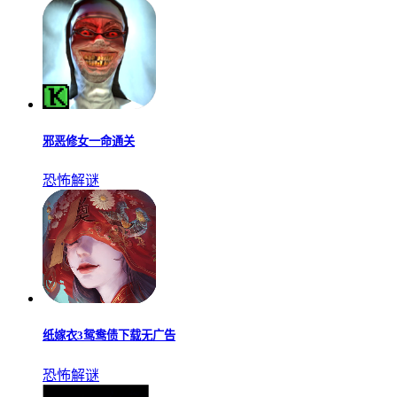
邪恶修女一命通关
恐怖解谜
纸嫁衣3鸳鸯债下载无广告
恐怖解谜