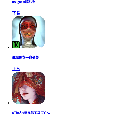
the ghost联机版
下载
邪恶修女一命通关
下载
纸嫁衣3鸳鸯债下载无广告