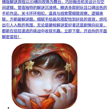
横版解谜游戏以2D横向视角为舞台，巧妙融合机关设计与空
间逻辑，营造独特的解谜沉浸感。精选多款耐玩且口碑出色的
手机作品，关卡环环相扣，道具与线索需细致观察、逻辑串
联，方能破解谜题。细腻手绘画风搭配恰到好处的音效，烘托
出引人入胜的氛围，无论是硬核解谜爱好者还是剧情向玩家，
都能在层层递进的挑战中收获乐趣。立即下载，开启你的平面
解密冒险！