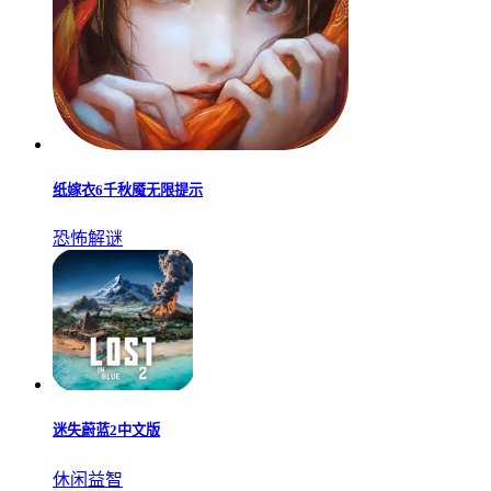
纸嫁衣6千秋魇无限提示
恐怖解谜
迷失蔚蓝2中文版
休闲益智