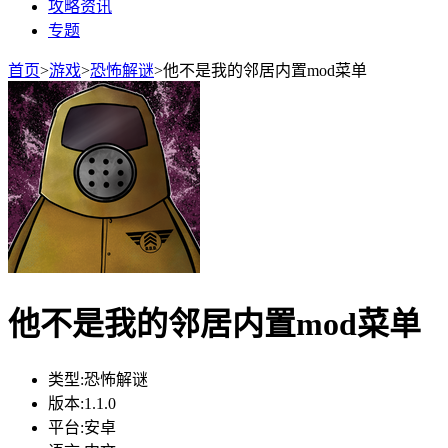
攻略资讯
专题
首页
>
游戏
>
恐怖解谜
>
他不是我的邻居内置mod菜单
他不是我的邻居内置mod菜单
类型:
恐怖解谜
版本:
1.1.0
平台:
安卓