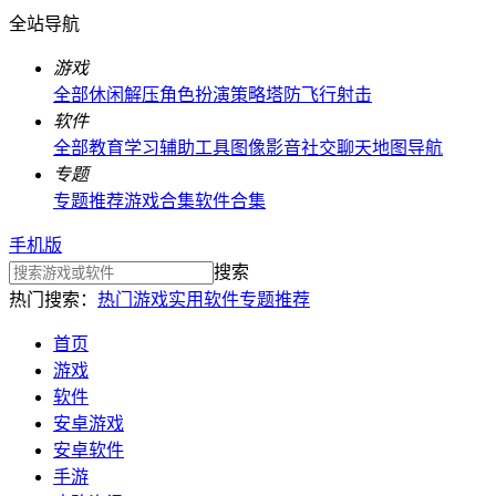
全站导航
游戏
全部
休闲解压
角色扮演
策略塔防
飞行射击
软件
全部
教育学习
辅助工具
图像影音
社交聊天
地图导航
专题
专题推荐
游戏合集
软件合集
手机版
搜索
热门搜索：
热门游戏
实用软件
专题推荐
首页
游戏
软件
安卓游戏
安卓软件
手游