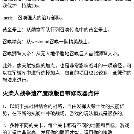
我保护，持续20s。
meric：召唤强大的治疗部队。
黄金矛士：从勋章军队行列召唤传说中的黄金矛士。
召唤精英：从westwind召唤一队精英战士。
召唤狮鹫大帝：从无人地带腹地召唤巨人首领狮鹫大帝。
此外，像天赋技能的加点，也是非常影响战斗的一项途径，可
以在军械库中进行选择加点，包含的项目也比较多，全凭你的
想法来进行。
火柴人战争遗产魔改版自带修改器点评
1、以城市抗战相结合的战略，自由发挥火柴士兵的技能优
势，在不断的抗衡中冲破战场，游戏的玩法模式是很多的;
2、多种不同的关卡，每个关卡都有不同的地图和目标，游戏
的可玩性非常高，发挥你的聪明才智，运用你的策略;