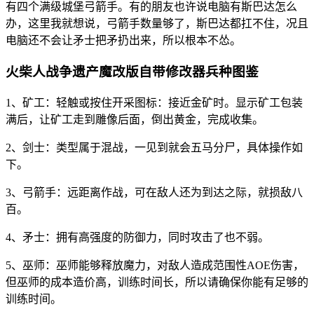
有四个满级城堡弓箭手。有的朋友也许说电脑有斯巴达怎么
办，这里我就想说，弓箭手数量够了，斯巴达都扛不住，况且
电脑还不会让矛士把矛扔出来，所以根本不怂。
火柴人战争遗产魔改版自带修改器兵种图鉴
1、矿工：轻触或按住开采图标：接近金矿时。显示矿工包装
满后，让矿工走到雕像后面，倒出黄金，完成收集。
2、剑士：类型属于混战，一见到就会五马分尸，具体操作如
下。
3、弓箭手：远距离作战，可在敌人还为到达之际，就损敌八
百。
4、矛士：拥有高强度的防御力，同时攻击了也不弱。
5、巫师：巫师能够释放魔力，对敌人造成范围性AOE伤害，
但巫师的成本造价高，训练时间长，所以请确保你能有足够的
训练时间。