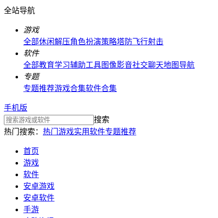
全站导航
游戏
全部
休闲解压
角色扮演
策略塔防
飞行射击
软件
全部
教育学习
辅助工具
图像影音
社交聊天
地图导航
专题
专题推荐
游戏合集
软件合集
手机版
搜索
热门搜索：
热门游戏
实用软件
专题推荐
首页
游戏
软件
安卓游戏
安卓软件
手游