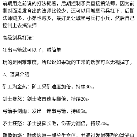
前期用之前说的打法耗着，后期控制矛兵直接搞法师，因为前
期对面没发育出的法师比较少，还可以用城堡弓兵扛下，后期
法师贼多，小弟也贼多，最好是让城堡弓兵打小兵，然后自己
控制上去搞法师
高级剑兵打法：
狂出弓箭就可以了，贼简单
玩的是困难难度，所以说如果玩的正常的话就可以无视掉了。
2、道具介绍
矿工淘金热：矿工采矿速度加倍，持续30s。
剑士暴怒：剑士攻击速度翻倍，持续20s。
弓箭手剑雨：发出一连串弓箭，持续5s。
矛士狂怒：矛士投掷长毛，伤害力翻倍，持续20s。
雕像炮塔：雕像恢复一部分生命值，并通过发射强烈的激光自