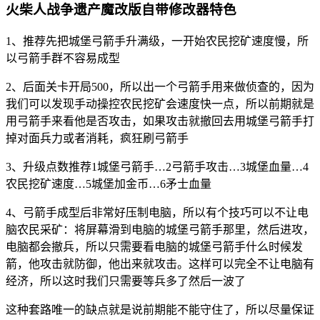
火柴人战争遗产魔改版自带修改器特色
1、推荐先把城堡弓箭手升满级，一开始农民挖矿速度慢，所
以弓箭手群不容易成型
2、后面关卡开局500，所以出一个弓箭手用来做侦查的，因为
我们可以发现手动操控农民挖矿会速度快一点，所以前期就是
用弓箭手来看他是否攻击，如果攻击就撤回去用城堡弓箭手打
掉对面兵力或者消耗，疯狂刷弓箭手
3、升级点数推荐1城堡弓箭手…2弓箭手攻击…3城堡血量…4
农民挖矿速度…5城堡加金币…6矛士血量
4、弓箭手成型后非常好压制电脑，所以有个技巧可以不让电
脑农民采矿：将屏幕滑到电脑的城堡弓箭手那里，然后进攻，
电脑都会撤兵，所以只需要看电脑的城堡弓箭手什么时候发
箭，他攻击就防御，他出来就攻击。这样可以完全不让电脑有
经济，所以这时我们只需要等兵多了然后一波了
这种套路唯一的缺点就是说前期能不能守住了，所以尽量保证