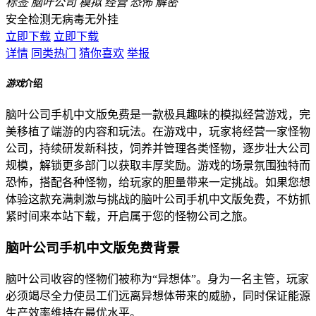
标签
脑叶公司
模拟
经营
恐怖
解密
安全检测
无病毒
无外挂
立即下载
立即下载
详情
同类热门
猜你喜欢
举报
游戏
介绍
脑叶公司手机中文版免费是一款极具趣味的模拟经营游戏，完
美移植了端游的内容和玩法。在游戏中，玩家将经营一家怪物
公司，持续研发新科技，饲养并管理各类怪物，逐步壮大公司
规模，解锁更多部门以获取丰厚奖励。游戏的场景氛围独特而
恐怖，搭配各种怪物，给玩家的胆量带来一定挑战。如果您想
体验这款充满刺激与挑战的脑叶公司手机中文版免费，不妨抓
紧时间来本站下载，开启属于您的怪物公司之旅。
脑叶公司手机中文版免费背景
脑叶公司收容的怪物们被称为“异想体”。身为一名主管，玩家
必须竭尽全力使员工们远离异想体带来的威胁，同时保证能源
生产效率维持在最优水平。