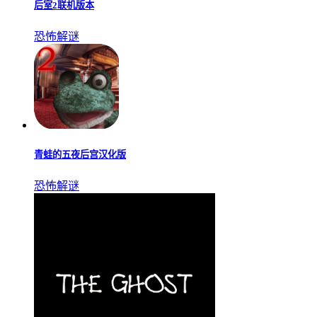
后室2联机版本
恐怖解谜
青蛙的五夜后宫汉化版
恐怖解谜