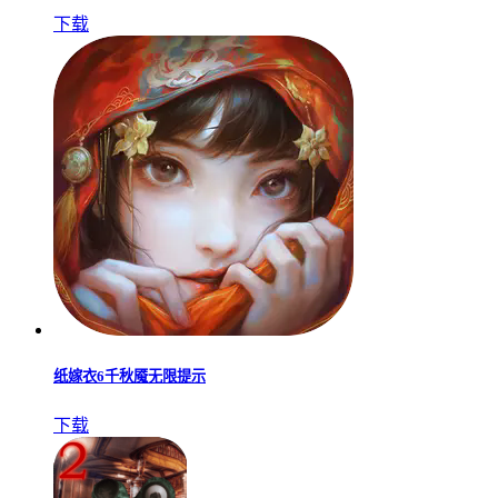
下载
纸嫁衣6千秋魇无限提示
下载