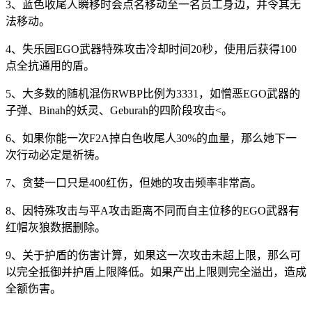
3、蓝色收尾人瞬移时会点名移动至一名员工身边，并令其无
法移动。
4、失乐园EGO武器特殊攻击冷却时间20秒，使用后获得100
点全抗通用的盾。
5、大多数的随机混伤RWBP比例为3331，如憎恶EGO武器的
子弹、Binah的妖灵、Geburah的四阶段攻击<。
6、如果你能一次F2A掉白色收尾人30%的血量，那么她下一
次行动必定是祈祷。
7、贪婪一口只是400红伤，但她的攻击频率非常高。
8、因特殊攻击与平A攻击距离不同而自主位移的EGO武器有
红帽灰狼数据删除。
9、关于护盾的伤害计算，如果这一次攻击未超上限，那么可
以完全抵御并护盾上限降低。如果产出上限则完全溢出，造成
全额伤害。