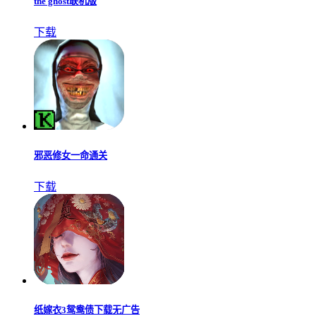
the ghost联机版
下载
邪恶修女一命通关
下载
纸嫁衣3鸳鸯债下载无广告