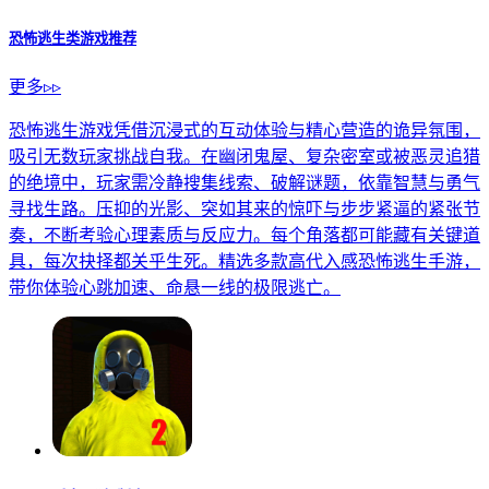
恐怖逃生类游戏推荐
更多▹▹
恐怖逃生游戏凭借沉浸式的互动体验与精心营造的诡异氛围，
吸引无数玩家挑战自我。在幽闭鬼屋、复杂密室或被恶灵追猎
的绝境中，玩家需冷静搜集线索、破解谜题，依靠智慧与勇气
寻找生路。压抑的光影、突如其来的惊吓与步步紧逼的紧张节
奏，不断考验心理素质与反应力。每个角落都可能藏有关键道
具，每次抉择都关乎生死。精选多款高代入感恐怖逃生手游，
带你体验心跳加速、命悬一线的极限逃亡。