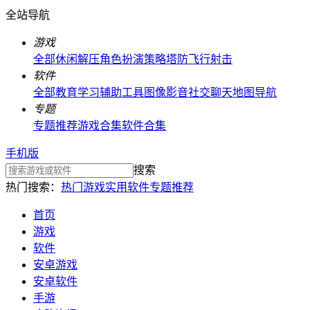
全站导航
游戏
全部
休闲解压
角色扮演
策略塔防
飞行射击
软件
全部
教育学习
辅助工具
图像影音
社交聊天
地图导航
专题
专题推荐
游戏合集
软件合集
手机版
搜索
热门搜索：
热门游戏
实用软件
专题推荐
首页
游戏
软件
安卓游戏
安卓软件
手游