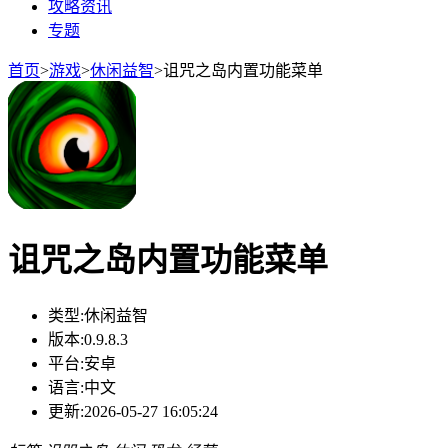
攻略资讯
专题
首页
>
游戏
>
休闲益智
>
诅咒之岛内置功能菜单
诅咒之岛内置功能菜单
类型:
休闲益智
版本:
0.9.8.3
平台:
安卓
语言:
中文
更新:
2026-05-27 16:05:24