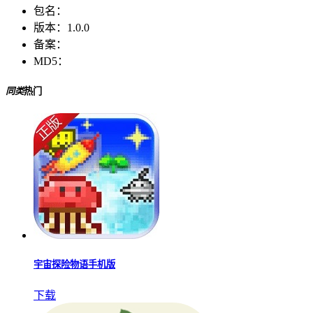
包名：
版本：
1.0.0
备案：
MD5：
同类
热门
宇宙探险物语手机版
下载