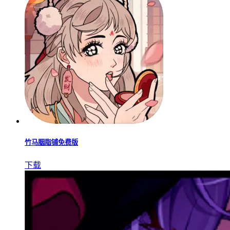
竹马胭脂铺免费版
下载