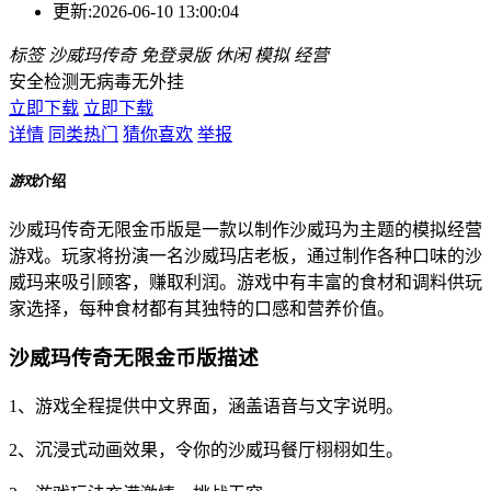
更新:
2026-06-10 13:00:04
标签
沙威玛传奇
免登录版
休闲
模拟
经营
安全检测
无病毒
无外挂
立即下载
立即下载
详情
同类热门
猜你喜欢
举报
游戏
介绍
沙威玛传奇无限金币版是一款以制作沙威玛为主题的模拟经营
游戏。玩家将扮演一名沙威玛店老板，通过制作各种口味的沙
威玛来吸引顾客，赚取利润。游戏中有丰富的食材和调料供玩
家选择，每种食材都有其独特的口感和营养价值。
沙威玛传奇无限金币版描述
1、游戏全程提供中文界面，涵盖语音与文字说明。
2、沉浸式动画效果，令你的沙威玛餐厅栩栩如生。