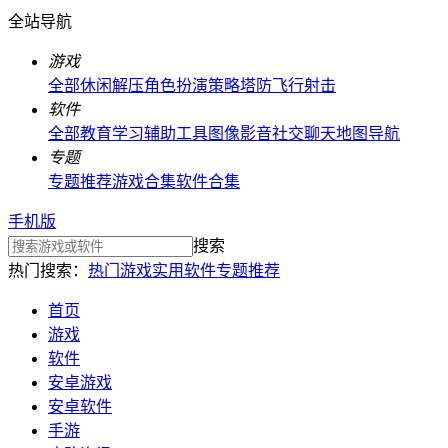
全站导航
游戏
全部
休闲解压
角色扮演
策略塔防
飞行射击
软件
全部
教育学习
辅助工具
图像影音
社交聊天
地图导航
专题
专题推荐
游戏合集
软件合集
手机版
搜索
热门搜索：
热门游戏
实用软件
专题推荐
首页
游戏
软件
安卓游戏
安卓软件
手游