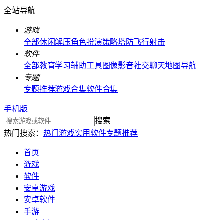
全站导航
游戏
全部
休闲解压
角色扮演
策略塔防
飞行射击
软件
全部
教育学习
辅助工具
图像影音
社交聊天
地图导航
专题
专题推荐
游戏合集
软件合集
手机版
搜索
热门搜索：
热门游戏
实用软件
专题推荐
首页
游戏
软件
安卓游戏
安卓软件
手游