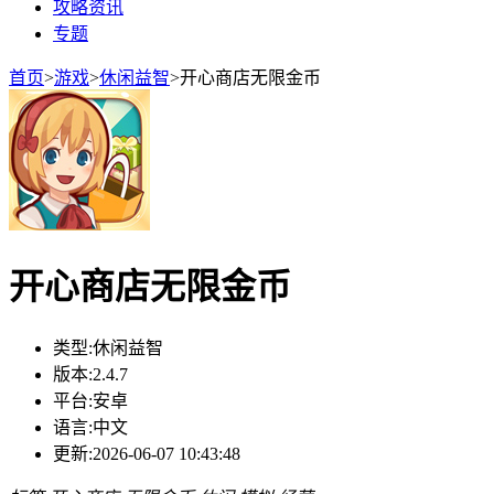
攻略资讯
专题
首页
>
游戏
>
休闲益智
>
开心商店无限金币
开心商店无限金币
类型:
休闲益智
版本:
2.4.7
平台:
安卓
语言:
中文
更新:
2026-06-07 10:43:48