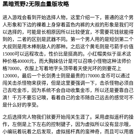
黑暗荒野2无限血量版攻略
进入游戏会看到开始选择人物，这里介绍一下，普通的这个男
人形象和下边的裸着上身穿着蓝色内裤的大叔的形象是我们可
以选择的，可能是长相原因所以比较便宜，不需要花钱就能得
到的，二者的区别是武器不同。第一个男人用的是短剑第二个
大叔则是用木棒削敌人的那种。之后这个黄毛则是弓箭手价值
15000可以远程攻击，性价比是挺高的。小红帽类似于巫术这
种价格40000元，而大胸妹估计是可以召唤小怪物这种法师价
格70000，衣服上写着地字头顶带着天使光环的则要花上
120000，最后一个长剑勇士则是最贵的170000.金币可以通过
闯关击杀怪物来获得，但是这里要强调一下，击杀怪物必须自
己去吃金币，因为系统不会自动收集金币，所以还是要靠自己
滴！千万不要忘记噢，看着自己的金币随自己远去的感觉可不
是什么好的享受。
之后选择完人物我们就要开始闯关生涯了。采用虚拟遥杆的操
作，左侧是上下左右的控制键子，因为虚拟所以没有显示哦，
小编玩着玩着之后发现，虚拟摇杆真的蛮神奇，而且可以用盾