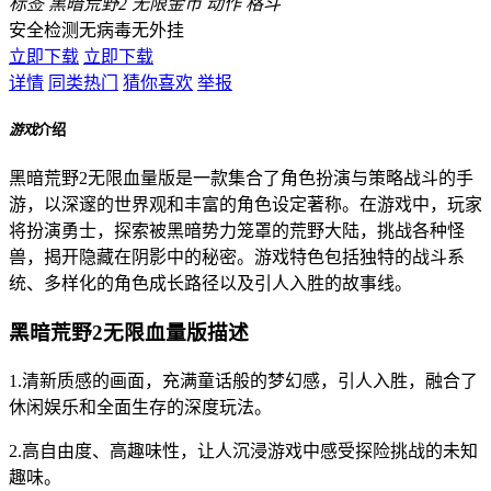
标签
黑暗荒野2
无限金币
动作
格斗
安全检测
无病毒
无外挂
立即下载
立即下载
详情
同类热门
猜你喜欢
举报
游戏
介绍
黑暗荒野2无限血量版是一款集合了角色扮演与策略战斗的手
游，以深邃的世界观和丰富的角色设定著称。在游戏中，玩家
将扮演勇士，探索被黑暗势力笼罩的荒野大陆，挑战各种怪
兽，揭开隐藏在阴影中的秘密。游戏特色包括独特的战斗系
统、多样化的角色成长路径以及引人入胜的故事线。
黑暗荒野2无限血量版描述
1.清新质感的画面，充满童话般的梦幻感，引人入胜，融合了
休闲娱乐和全面生存的深度玩法。
2.高自由度、高趣味性，让人沉浸游戏中感受探险挑战的未知
趣味。