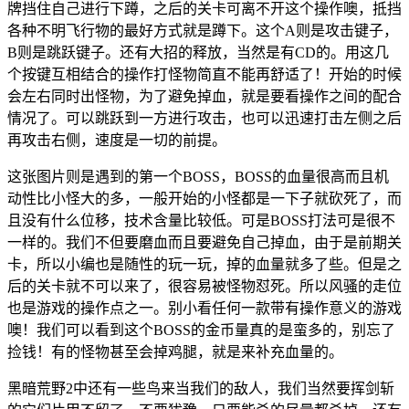
牌挡住自己进行下蹲，之后的关卡可离不开这个操作噢，抵挡
各种不明飞行物的最好方式就是蹲下。这个A则是攻击键子，
B则是跳跃键子。还有大招的释放，当然是有CD的。用这几
个按键互相结合的操作打怪物简直不能再舒适了！开始的时候
会左右同时出怪物，为了避免掉血，就是要看操作之间的配合
情况了。可以跳跃到一方进行攻击，也可以迅速打击左侧之后
再攻击右侧，速度是一切的前提。
这张图片则是遇到的第一个BOSS，BOSS的血量很高而且机
动性比小怪大的多，一般开始的小怪都是一下子就砍死了，而
且没有什么位移，技术含量比较低。可是BOSS打法可是很不
一样的。我们不但要磨血而且要避免自己掉血，由于是前期关
卡，所以小编也是随性的玩一玩，掉的血量就多了些。但是之
后的关卡就不可以来了，很容易被怪物怼死。所以风骚的走位
也是游戏的操作点之一。别小看任何一款带有操作意义的游戏
噢！我们可以看到这个BOSS的金币量真的是蛮多的，别忘了
捡钱！有的怪物甚至会掉鸡腿，就是来补充血量的。
黑暗荒野2中还有一些鸟来当我们的敌人，我们当然要挥剑斩