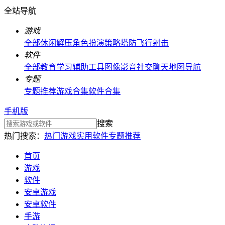
全站导航
游戏
全部
休闲解压
角色扮演
策略塔防
飞行射击
软件
全部
教育学习
辅助工具
图像影音
社交聊天
地图导航
专题
专题推荐
游戏合集
软件合集
手机版
搜索
热门搜索：
热门游戏
实用软件
专题推荐
首页
游戏
软件
安卓游戏
安卓软件
手游