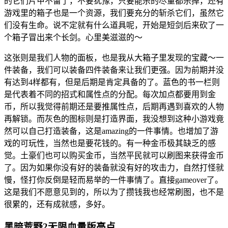
的它们片甲不留了，不要犹豫，只要能杀的尽量都杀掉，还有
游戏里的箱子也是一个资源，我们要充分的斩杀它们，虽然它
们没有生命。说不定就有什么道具呢，开始是短剑后来砍了一
个箱子冒出来个长剑。心里美滋滋的～
这张则是我们人物的面板，也是我从大箱子里发现的宝藏～一
件装备，我们可以装备四件装备来让我们更强。因为前期并没
有达到4样都有，但是后期是肯定具备的了。蓝色的书一栏则
是代表着不同的招式和属性点的分配。每次加点都要用到金
币，所以我觉得前期还是要推属性点，后期再遇到喜欢的人物
再解锁。而灰色的图标则是打造界面，我没想到这种小游戏竟
然可以自己打造装备，这是amazing的一件事情。也增加了游
戏的可玩性，当然也是要花钱的。有一种金币极其缺乏的感
觉。土豪们也可以购买金币，当然平民就可以刷图来获得金币
了。因为如果你没有好的装备就没有好的攻击力，自然打怪就
慢，怪打你反倒是轻而易举的一件事情了。直接gameover了。
这是我们不愿意见到的，所以为了攒钱我也经常刷图，也不是
很累的，还有成就感，多好。
黑暗荒野2无限血量版亮点