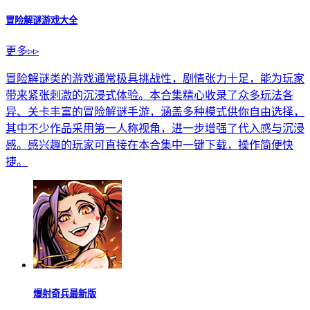
冒险解谜游戏大全
更多▹▹
冒险解谜类的游戏通常极具挑战性，剧情张力十足，能为玩家
带来紧张刺激的沉浸式体验。本合集精心收录了众多玩法各
异、关卡丰富的冒险解谜手游，涵盖多种模式供你自由选择，
其中不少作品采用第一人称视角，进一步增强了代入感与沉浸
感。感兴趣的玩家可直接在本合集中一键下载，操作简便快
捷。
爆射奇兵最新版