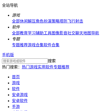
全站导航
游戏
全部
休闲解压
角色扮演
策略塔防
飞行射击
软件
全部
教育学习
辅助工具
图像影音
社交聊天
地图导航
专题
专题推荐
游戏合集
软件合集
手机版
搜索
热门搜索：
热门游戏
实用软件
专题推荐
首页
游戏
软件
安卓游戏
安卓软件
手游