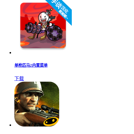
单枪匹马2内置菜单
下载