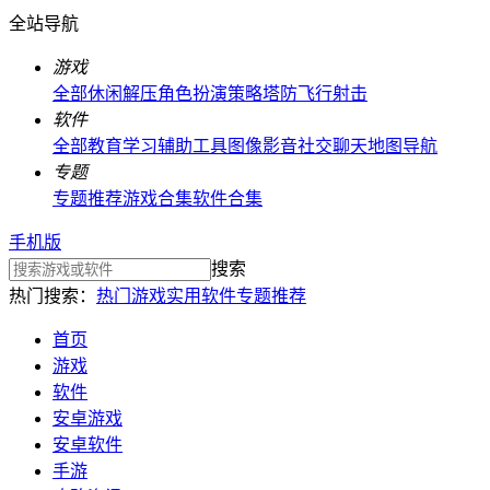
全站导航
游戏
全部
休闲解压
角色扮演
策略塔防
飞行射击
软件
全部
教育学习
辅助工具
图像影音
社交聊天
地图导航
专题
专题推荐
游戏合集
软件合集
手机版
搜索
热门搜索：
热门游戏
实用软件
专题推荐
首页
游戏
软件
安卓游戏
安卓软件
手游