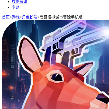
攻略资讯
专题
首页
>
游戏
>
角色扮演
>
鹿哥模拟城市冒险手机版