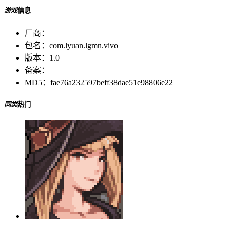
游戏
信息
厂商：
包名：
com.lyuan.lgmn.vivo
版本：
1.0
备案：
MD5：
fae76a232597beff38dae51e98806e22
同类
热门