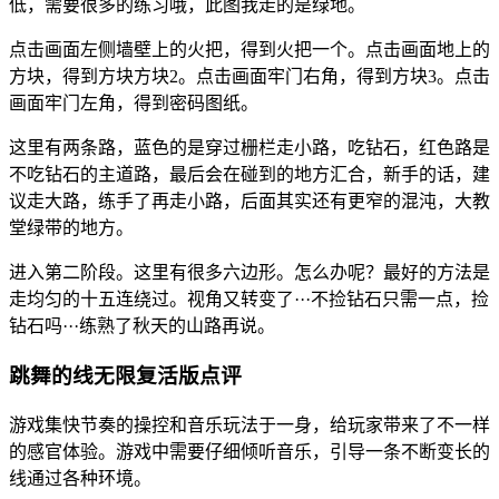
低，需要很多的练习哦，此图我走的是绿地。
点击画面左侧墙壁上的火把，得到火把一个。点击画面地上的
方块，得到方块方块2。点击画面牢门右角，得到方块3。点击
画面牢门左角，得到密码图纸。
这里有两条路，蓝色的是穿过栅栏走小路，吃钻石，红色路是
不吃钻石的主道路，最后会在碰到的地方汇合，新手的话，建
议走大路，练手了再走小路，后面其实还有更窄的混沌，大教
堂绿带的地方。
进入第二阶段。这里有很多六边形。怎么办呢？最好的方法是
走均匀的十五连绕过。视角又转变了···不捡钻石只需一点，捡
钻石吗···练熟了秋天的山路再说。
跳舞的线无限复活版点评
游戏集快节奏的操控和音乐玩法于一身，给玩家带来了不一样
的感官体验。游戏中需要仔细倾听音乐，引导一条不断变长的
线通过各种环境。