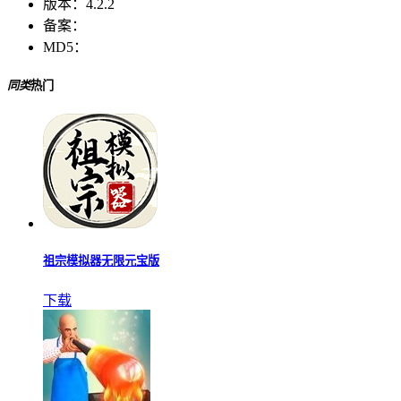
版本：
4.2.2
备案：
MD5：
同类
热门
祖宗模拟器无限元宝版
下载