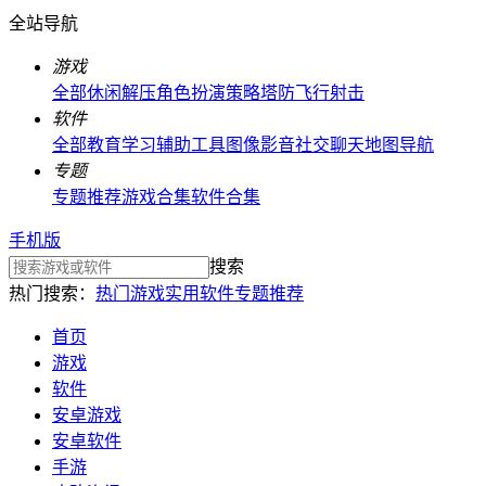
全站导航
游戏
全部
休闲解压
角色扮演
策略塔防
飞行射击
软件
全部
教育学习
辅助工具
图像影音
社交聊天
地图导航
专题
专题推荐
游戏合集
软件合集
手机版
搜索
热门搜索：
热门游戏
实用软件
专题推荐
首页
游戏
软件
安卓游戏
安卓软件
手游