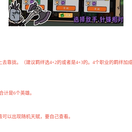
靠拢。（建议羁绊选4+2的或者是4+3的。4个职业的羁绊加成
合计是6个英雄。
级可以出现随机天赋，要自己查看。