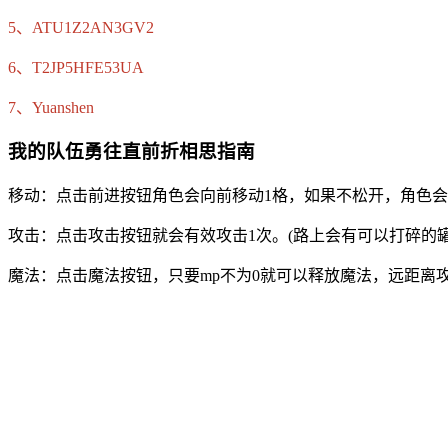
5、ATU1Z2AN3GV2
6、T2JP5HFE53UA
7、Yuanshen
我的队伍勇往直前折相思指南
移动：点击前进按钮角色会向前移动1格，如果不松开，角色
攻击：点击攻击按钮就会有效攻击1次。(路上会有可以打碎的罐
魔法：点击魔法按钮，只要mp不为0就可以释放魔法，远距离攻