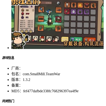
游戏
信息
厂商：
包名：
com.SmallMill.TeamWar
版本：
1.3.2
备案：
MD5：
fef477dafbde338fc768296397ea4f9e
同类
热门