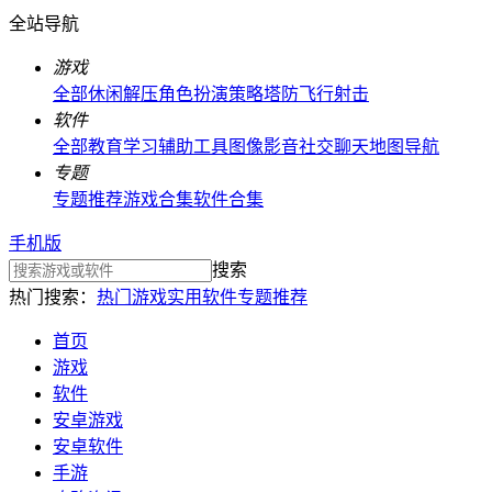
全站导航
游戏
全部
休闲解压
角色扮演
策略塔防
飞行射击
软件
全部
教育学习
辅助工具
图像影音
社交聊天
地图导航
专题
专题推荐
游戏合集
软件合集
手机版
搜索
热门搜索：
热门游戏
实用软件
专题推荐
首页
游戏
软件
安卓游戏
安卓软件
手游