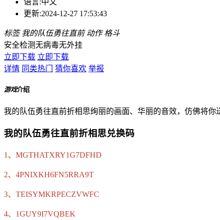
语言:
中文
更新:
2024-12-27 17:53:43
标签
我的队伍勇往直前
动作
格斗
安全检测
无病毒
无外挂
立即下载
立即下载
详情
同类热门
猜你喜欢
举报
游戏
介绍
我的队伍勇往直前折相思绚丽的画面、华丽的音效，仿佛将你
我的队伍勇往直前折相思兑换码
1、MGTHATXRY1G7DFHD
2、4PNIXKH6FN5RRA9T
3、TEISYMKRPECZVWFC
4、1GUY9I7VQBEK