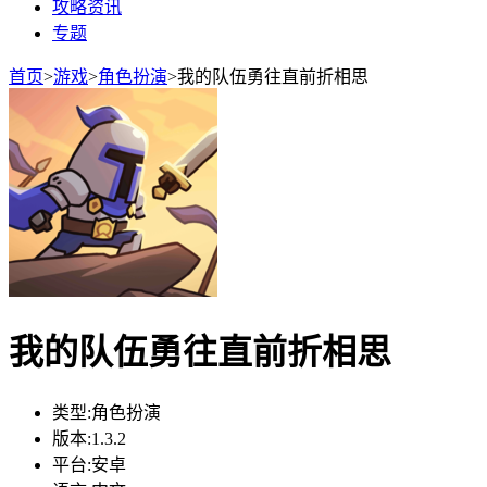
攻略资讯
专题
首页
>
游戏
>
角色扮演
>
我的队伍勇往直前折相思
我的队伍勇往直前折相思
类型:
角色扮演
版本:
1.3.2
平台:
安卓