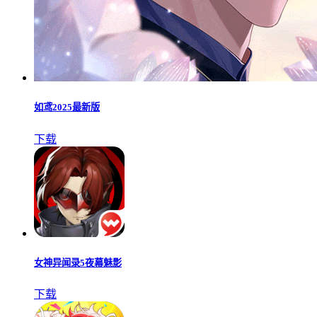
如鸢2025最新版
下载
女神异闻录5夜幕魅影
下载