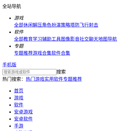
全站导航
游戏
全部
休闲解压
角色扮演
策略塔防
飞行射击
软件
全部
教育学习
辅助工具
图像影音
社交聊天
地图导航
专题
专题推荐
游戏合集
软件合集
手机版
搜索
热门搜索：
热门游戏
实用软件
专题推荐
首页
游戏
软件
安卓游戏
安卓软件
手游