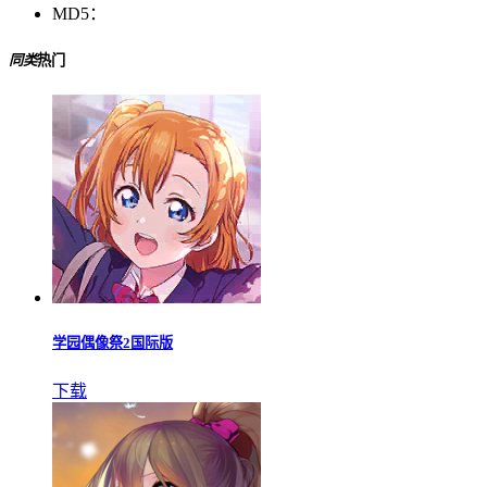
MD5：
同类
热门
学园偶像祭2国际版
下载