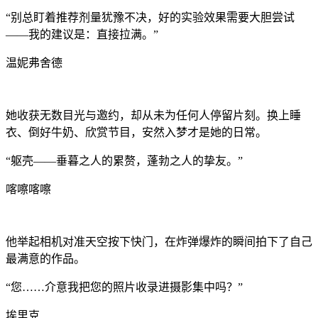
“别总盯着推荐剂量犹豫不决，好的实验效果需要大胆尝试
——我的建议是：直接拉满。”
温妮弗舍德
她收获无数目光与邀约，却从未为任何人停留片刻。换上睡
衣、倒好牛奶、欣赏节目，安然入梦才是她的日常。
“躯壳——垂暮之人的累赘，蓬勃之人的挚友。”
喀嚓喀嚓
他举起相机对准天空按下快门，在炸弹爆炸的瞬间拍下了自己
最满意的作品。
“您……介意我把您的照片收录进摄影集中吗？”
埃里克