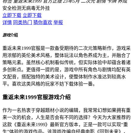
标签
重返未来1999
官方正版
23年5月
二次元
剧情
卡牌
养成
安全检测
无病毒
无外挂
立即下载
立即下载
详情
同类热门
猜你喜欢
举报
游戏
介绍
重返未来1999官服是一款备受期待的二次元策略新作，游戏采
用浓郁的英伦美术风格，整体玩法以角色养成为主，并融合了
策略元素。虽然核心机制看似传统，但实际体验中却蕴含着诸
多创新点。更值得一提的是，游戏中所有角色与剧情均配有英
文配音，搭配独特的美术设计，使整体制作水准达到较高水
平。喜欢这类风格的玩家不妨下载体验一番。
重返未来1999官服游戏介绍
作为一名热衷于穿越题材小说的编辑，我常常幻想如果拥有重
来一次的机会，人生是否会有不同的选择？今天为大家推荐的
这款《重返未来1999》最新官方版本，正是一款可以实现“重
生”体验的游戏作品。该游戏改编自经典电影《回到未来》，