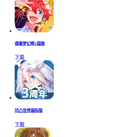
偶像梦幻祭2国服
下载
凹凸世界国际版
下载