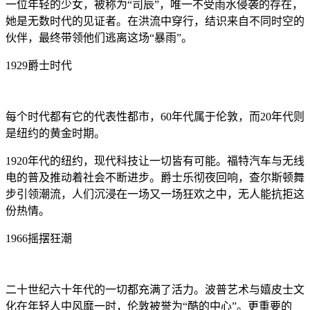
一位年轻的少女，被称为“司辰”，唯一不受雨水侵袭的存在，
她是无数时代的见证者。在洪流中穿行，结识来自不同时空的
伙伴，最终带领他们逃离这场“暴雨”。
1929爵士时代
每个时代都有它的代表性都市，60年代属于伦敦，而20年代则
是纽约的黄金时期。
1920年代的纽约，现代科技让一切皆有可能。福特汽车与无线
电的普及推动着社会不断进步。爵士乐彻夜回响，查尔斯顿舞
步引领潮流，人们沉浸在一场又一场狂欢之中，无人能抗拒这
份热情。
1966摇摆狂潮
二十世纪六十年代的一切都充满了活力。波普艺术与嬉皮士文
化在年轻人中风靡一时，伦敦被誉为“酷的中心”。更重要的