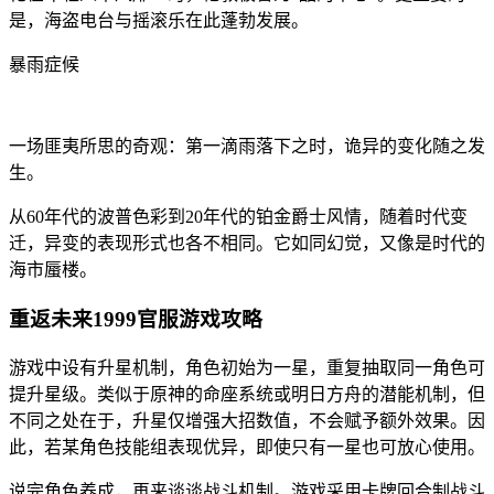
是，海盗电台与摇滚乐在此蓬勃发展。
暴雨症候
一场匪夷所思的奇观：第一滴雨落下之时，诡异的变化随之发
生。
从60年代的波普色彩到20年代的铂金爵士风情，随着时代变
迁，异变的表现形式也各不相同。它如同幻觉，又像是时代的
海市蜃楼。
重返未来1999官服游戏攻略
游戏中设有升星机制，角色初始为一星，重复抽取同一角色可
提升星级。类似于原神的命座系统或明日方舟的潜能机制，但
不同之处在于，升星仅增强大招数值，不会赋予额外效果。因
此，若某角色技能组表现优异，即使只有一星也可放心使用。
说完角色养成，再来谈谈战斗机制。游戏采用卡牌回合制战斗