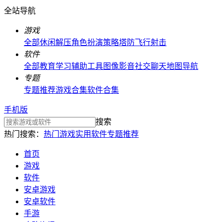
全站导航
游戏
全部
休闲解压
角色扮演
策略塔防
飞行射击
软件
全部
教育学习
辅助工具
图像影音
社交聊天
地图导航
专题
专题推荐
游戏合集
软件合集
手机版
搜索
热门搜索：
热门游戏
实用软件
专题推荐
首页
游戏
软件
安卓游戏
安卓软件
手游