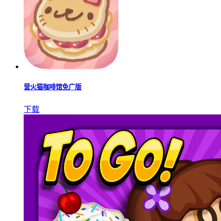
营火猫咖啡馆免广版
下载