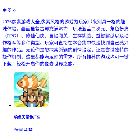
更多▹▹
2026像素游戏大全,像素风格的游戏为玩家带来别具一格的趣
味体验，画面虽复古却充满魅力，玩法涵盖二次元、角色扮演
（RPG）、修仙仙侠、冒险闯关、生存挑战、益智解谜以及动
作格斗等多种类型。玩家可直接在本合集中快速找到自己感兴
趣的作品。无论你是想探索新颖的剧情设定，还是尝试独特的
操作机制，这里都能满足你的需求。所有推荐的游戏均可一键
下载，轻松开启你的像素世界之旅。
钓鱼天堂免广告
休闲益智