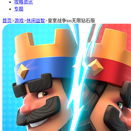
攻略资讯
专题
首页
>
游戏
>
休闲益智
>
皇室战争ios无限钻石版