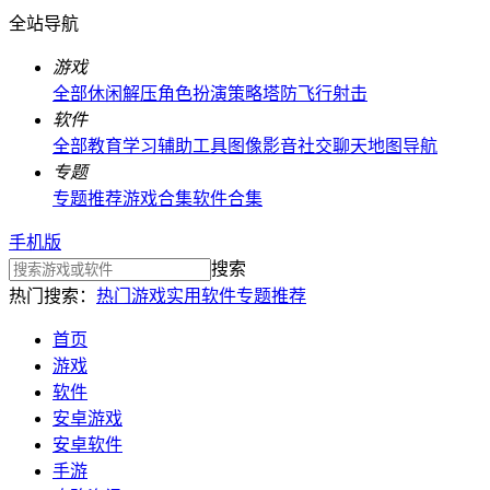
全站导航
游戏
全部
休闲解压
角色扮演
策略塔防
飞行射击
软件
全部
教育学习
辅助工具
图像影音
社交聊天
地图导航
专题
专题推荐
游戏合集
软件合集
手机版
搜索
热门搜索：
热门游戏
实用软件
专题推荐
首页
游戏
软件
安卓游戏
安卓软件
手游