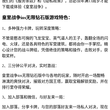
我们的《服务条款》和《隐私政策》，您必须年满13周岁才能
下载或体验《皇室战争》。
皇室战争ios无限钻石版游戏特色：
1、多种强力卡牌，玩转深度策略：
不管是憨态可掬的飞龙宝宝、英气逼人的王子，轰翻全场的闪
电、火球，还是各具特色的军营建筑，都将由你一手掌控。精
心设计您的战斗牌组，凭借绝佳的策略和操作，击败对手，获
取奖杯。
2、三分钟公平对决，实时激战：
皇室战争ios无限钻石版中与各地的玩家，随时开启一场酣畅
淋漓的爽快对决，摧毁对方国王塔，赢取宝箱解锁奖励，并在
排行里夺得荣耀。
3、加入部落和微信，与好友来一局：
加入部落，分享卡牌，与您的部落好友来一场私人对决，现在