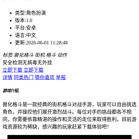
类型:
角色扮演
版本:
1.0
平台:
安卓
语言:
中文
更新:
2026-06-01 11:28:48
标签
兽化格斗
街机
格斗
动作
安全检测
无病毒
无外挂
立即下载
立即下载
详情
同类热门
猜你喜欢
举报
游戏
介绍
兽化格斗是一款经典的街机格斗对战手游，玩家可以自由挑选
角色，并操控他们展开激烈战斗。每位对手的挑战都各不相
同，你需要依靠精湛的操作和灵活的走位来取得胜利。目前游
戏资源较为稀缺，感兴趣的玩家赶紧下载体验吧！