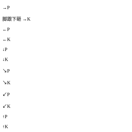
→P
脚跟下砸 →K
←P
←K
↓P
↓K
↘P
↘K
↙P
↙K
↑P
↑K