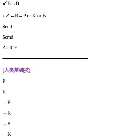
↙B→B
↓↙←B→P or K or B
$end
$cmd
ALICE
─────────────────────────
[人类基础技]
P
K
→P
→K
←P
←K