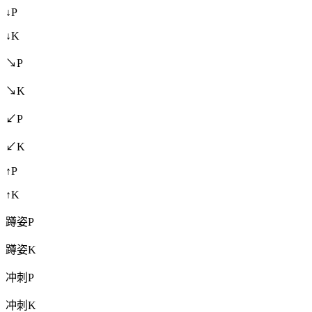
↓P
↓K
↘P
↘K
↙P
↙K
↑P
↑K
蹲姿P
蹲姿K
冲刺P
冲刺K