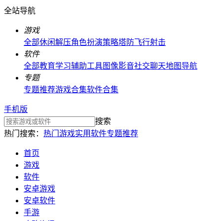
全站导航
游戏
全部
休闲解压
角色扮演
策略塔防
飞行射击
软件
全部
教育学习
辅助工具
图像影音
社交聊天
地图导航
专题
专题推荐
游戏合集
软件合集
手机版
搜索
热门搜索：
热门游戏
实用软件
专题推荐
首页
游戏
软件
安卓游戏
安卓软件
手游