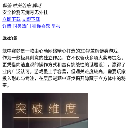
标签
唯美治愈
解谜
安全检测
无病毒
无外挂
立即下载
立即下载
详情
同类热门
猜你喜欢
举报
游戏
介绍
笼中窥梦是一款由心动网络精心打造的3D视差解谜类游戏，
作为一款极具创意的独立作品，它不仅斩获多项大奖与提名，
更凭借简洁直观的操作方式和富有挑战性的谜题设计，赢得了
业内广泛认可。游戏虽上手容易，但通关难度较高，需要玩家
投入耐心与专注，在层层谜题中逐步揭开隐藏于立方体中的秘
密。