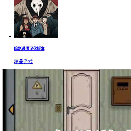
纸嫁衣6千秋魇无限提示
恐怖解谜
暗影逃脱汉化版本
精品游戏