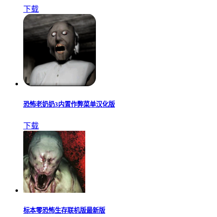
下载
恐怖老奶奶3内置作弊菜单汉化版
下载
标本零恐怖生存联机版最新版