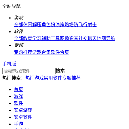
全站导航
游戏
全部
休闲解压
角色扮演
策略塔防
飞行射击
软件
全部
教育学习
辅助工具
图像影音
社交聊天
地图导航
专题
专题推荐
游戏合集
软件合集
手机版
搜索
热门搜索：
热门游戏
实用软件
专题推荐
首页
游戏
软件
安卓游戏
安卓软件
手游