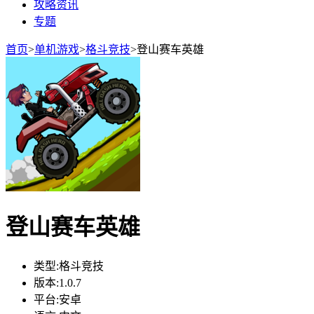
攻略资讯
专题
首页
>
单机游戏
>
格斗竞技
>
登山赛车英雄
登山赛车英雄
类型:
格斗竞技
版本:
1.0.7
平台:
安卓