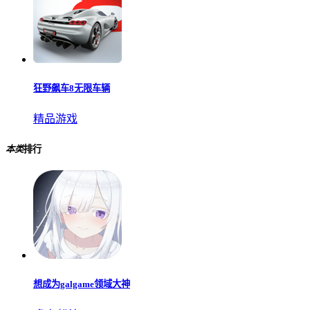
狂野飙车8无限车辆
精品游戏
本类
排行
想成为galgame领域大神