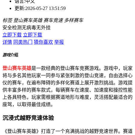
语言:
中文
更新:
2026-05-27 13:51:59
标签
登山赛车英雄
赛车竞速
多样赛车
安全检测
无病毒
无外挂
立即下载
立即下载
详情
同类热门
猜你喜欢
举报
游戏
介绍
登山赛车英雄
是一款经典的登山赛车竞赛游戏。游戏中，玩家
将与多名其他玩家一同参与紧张刺激的登山竞速，自由选择心
仪的赛车，在遍布障碍的多样化赛道上展开激烈挑战。游戏提
供丰富多样的赛车款式，每辆赛车在速度、加速度和操控性能
上各具特色，玩家需根据赛道地形与难度，灵活搭配最适合的
座驾，以取得最佳成绩。
沉浸式越野竞速体验
《登山赛车英雄》打造了一个充满挑战的越野竞速世界。赛道