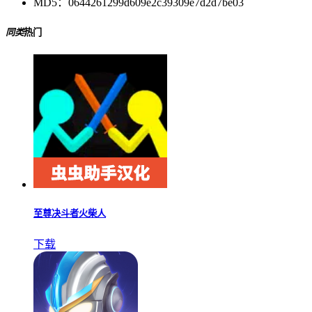
MD5：
0644261299d609e2c39309e7d2d7be03
同类
热门
至尊决斗者火柴人
下载