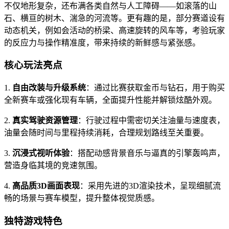
不仅地形复杂，还布满各类自然与人工障碍——如滚落的山
石、横亘的树木、湍急的河流等。更有趣的是，部分赛道设有
动态机关，例如会活动的桥梁、高速旋转的风车等，考验玩家
的反应力与操作精准度，带来持续的新鲜感与紧张感。
核心玩法亮点
1.
自由改装与升级系统
：通过比赛获取金币与钻石，用于购买
全新赛车或强化现有车辆，全面提升性能并解锁炫酷外观。
2.
真实驾驶资源管理
：行驶过程中需密切关注油量与速度表，
油量会随时间与里程持续消耗，合理规划路线至关重要。
3.
沉浸式视听体验
：搭配动感背景音乐与逼真的引擎轰鸣声，
营造身临其境的竞速氛围。
4.
高品质3D画面表现
：采用先进的3D渲染技术，呈现细腻流
畅的场景与赛车模型，提升整体视觉质感。
独特游戏特色