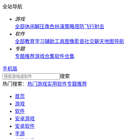
全站导航
游戏
全部
休闲解压
角色扮演
策略塔防
飞行射击
软件
全部
教育学习
辅助工具
图像影音
社交聊天
地图导航
专题
专题推荐
游戏合集
软件合集
手机版
搜索
热门搜索：
热门游戏
实用软件
专题推荐
首页
游戏
软件
安卓游戏
安卓软件
手游