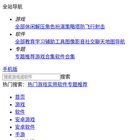
全站导航
游戏
全部
休闲解压
角色扮演
策略塔防
飞行射击
软件
全部
教育学习
辅助工具
图像影音
社交聊天
地图导航
专题
专题推荐
游戏合集
软件合集
手机版
搜索
热门搜索：
热门游戏
实用软件
专题推荐
首页
游戏
软件
安卓游戏
安卓软件
手游