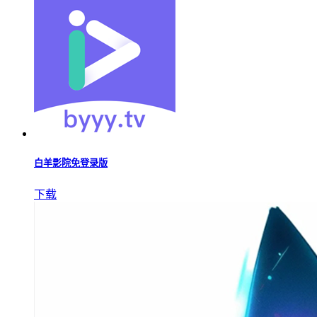
白羊影院免登录版
下载