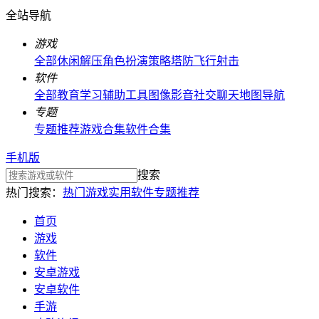
全站导航
游戏
全部
休闲解压
角色扮演
策略塔防
飞行射击
软件
全部
教育学习
辅助工具
图像影音
社交聊天
地图导航
专题
专题推荐
游戏合集
软件合集
手机版
搜索
热门搜索：
热门游戏
实用软件
专题推荐
首页
游戏
软件
安卓游戏
安卓软件
手游