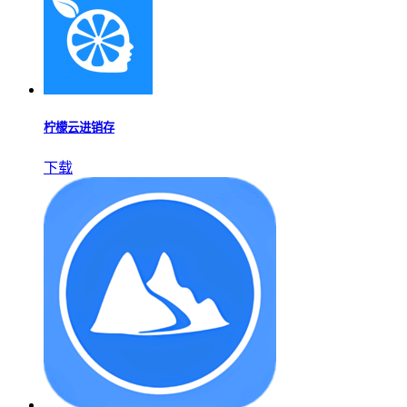
柠檬云进销存
下载