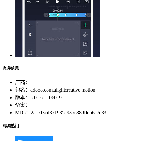
软件
信息
厂商：
包名：
ddooo.com.alightcreative.motion
版本：
5.0.161.106019
备案：
MD5：
2a17f3cd371935a985e889ffcb6a7e33
同类
热门