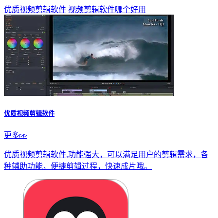
优质视频剪辑软件
视频剪辑软件哪个好用
优质视频剪辑软件
更多▹▹
优质视频剪辑软件,功能强大，可以满足用户的剪辑需求，各
种辅助功能，便捷剪辑过程，快速成片哦。