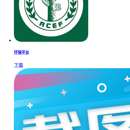
环保平台
下载