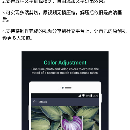
2.支持五种文字编辑模式，自由添加文字进出效果。
3.可实现多端剪切，原视频无损压缩，解压后依旧是高清画
质。
4.支持将制作完成的视频分享到社交平台上，让自己的原创视
频更多人知道。