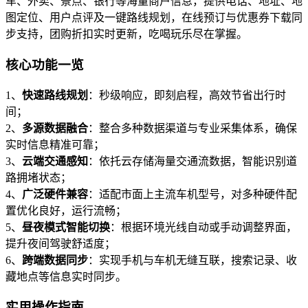
车、外卖、景点、银行等海量商户信息，提供电话、地址、地
图定位、用户点评及一键路线规划，在线预订与优惠券下载同
步支持，团购折扣实时更新，吃喝玩乐尽在掌握。
核心功能一览
1、
快速路线规划
：秒级响应，即刻启程，高效节省出行时
间；
2、
多源数据融合
：整合多种数据渠道与专业采集体系，确保
实时信息精准可靠；
3、
云端交通感知
：依托云存储海量交通流数据，智能识别道
路拥堵状态；
4、
广泛硬件兼容
：适配市面上主流车机型号，对多种硬件配
置优化良好，运行流畅；
5、
昼夜模式智能切换
：根据环境光线自动或手动调整界面，
提升夜间驾驶舒适度；
6、
跨端数据同步
：实现手机与车机无缝互联，搜索记录、收
藏地点等信息实时同步。
实用操作指南