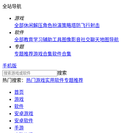
全站导航
游戏
全部
休闲解压
角色扮演
策略塔防
飞行射击
软件
全部
教育学习
辅助工具
图像影音
社交聊天
地图导航
专题
专题推荐
游戏合集
软件合集
手机版
搜索
热门搜索：
热门游戏
实用软件
专题推荐
首页
游戏
软件
安卓游戏
安卓软件
手游