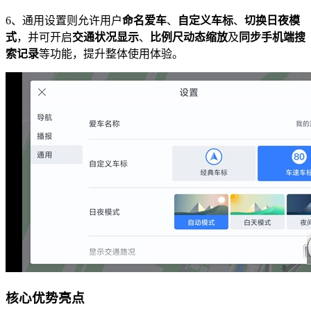
6、通用设置则允许用户
命名爱车
、
自定义车标
、
切换日夜模
式
，并可开启
交通状况显示
、
比例尺动态缩放
及
同步手机端搜
索记录
等功能，提升整体使用体验。
核心优势亮点