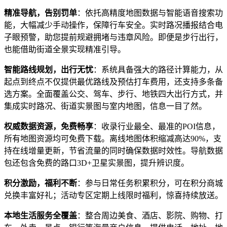
精准导航，告别罚单
：依托高精度地图数据与智能语音搜索功
能，大幅减少手动操作，保障行车安全。实时路况播报结合电
子眼预警，助您提前规避拥堵与违章风险。即便是步行出行，
也能借助街道全景实现精准引导。
智能路线规划，出行无忧
：系统具备强大的路径计算能力，从
起点到终点不仅提供最优路线及预估打车费用，还支持多条备
选方案。全面覆盖公交、驾车、步行、地铁四大出行方式，并
集成实时路况、街道实景图与室内地图，信息一目了然。
权威数据资源，免费畅享
：收录行业最全、最准的POI信息，
所有地图资源均可免费下载。离线地图体积缩减高达90%，支
持在线增量更新，节省流量的同时确保数据时效性。导航数据
包还包含免费的路口3D+卫星实景图，提升辨识度。
积分激励，福利不断
：参与日常任务积累积分，可在积分商城
兑换丰富好礼；活动专区定期上线限时福利，惊喜持续放送。
本地生活服务全覆盖
：整合周边美食、酒店、影院、购物、打