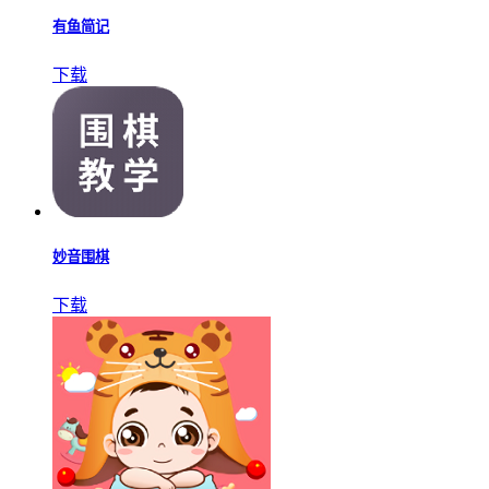
有鱼简记
下载
妙音围棋
下载