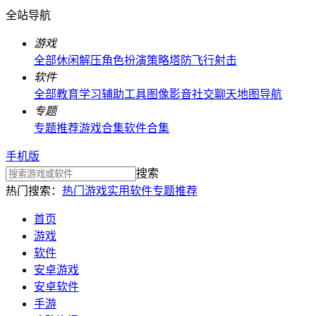
全站导航
游戏
全部
休闲解压
角色扮演
策略塔防
飞行射击
软件
全部
教育学习
辅助工具
图像影音
社交聊天
地图导航
专题
专题推荐
游戏合集
软件合集
手机版
搜索
热门搜索：
热门游戏
实用软件
专题推荐
首页
游戏
软件
安卓游戏
安卓软件
手游