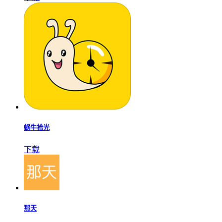
蜗牛拾光
下载
那天