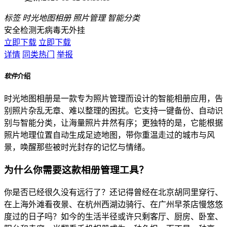
标签
时光地图相册
照片管理
智能分类
安全检测
无病毒
无外挂
立即下载
立即下载
详情
同类热门
举报
软件
介绍
时光地图相册是一款专为照片管理而设计的智能相册应用，告
别照片杂乱无章、难以整理的困扰。它支持一键备份、自动识
别与智能分类，让海量照片井然有序；更独特的是，它能根据
照片地理位置自动生成足迹地图，带你重温走过的城市与风
景，唤醒那些被时光封存的记忆与情绪。
为什么你需要这款相册管理工具？
你是否已经很久没有远行了？还记得曾经在北京胡同里穿行、
在上海外滩看夜景、在杭州西湖边骑行、在广州早茶店慢悠悠
度过的日子吗？如今的生活半径或许只剩客厅、厨房、卧室、