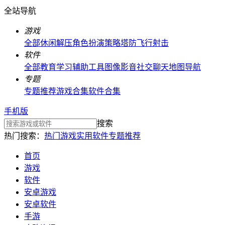
全站导航
游戏
全部
休闲解压
角色扮演
策略塔防
飞行射击
软件
全部
教育学习
辅助工具
图像影音
社交聊天
地图导航
专题
专题推荐
游戏合集
软件合集
手机版
搜索
热门搜索：
热门游戏
实用软件
专题推荐
首页
游戏
软件
安卓游戏
安卓软件
手游