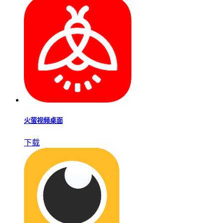
火萤视频桌面
下载