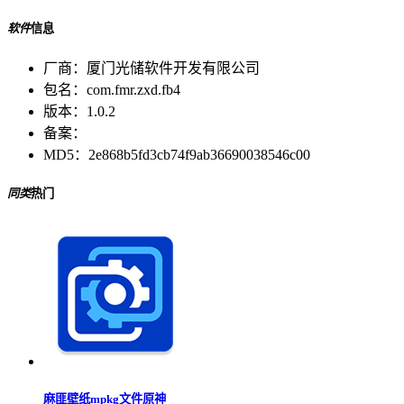
软件
信息
厂商：
厦门光储软件开发有限公司
包名：
com.fmr.zxd.fb4
版本：
1.0.2
备案：
MD5：
2e868b5fd3cb74f9ab36690038546c00
同类
热门
麻匪壁纸mpkg文件原神