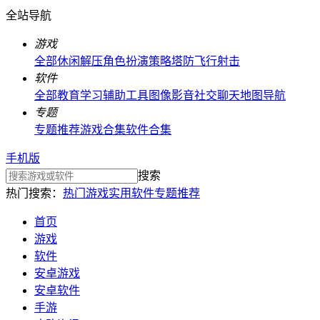
全站导航
游戏
全部
休闲解压
角色扮演
策略塔防
飞行射击
软件
全部
教育学习
辅助工具
图像影音
社交聊天
地图导航
专题
专题推荐
游戏合集
软件合集
手机版
搜索
热门搜索：
热门游戏
实用软件
专题推荐
首页
游戏
软件
安卓游戏
安卓软件
手游