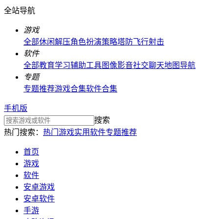
全站导航
游戏
全部
休闲解压
角色扮演
策略塔防
飞行射击
软件
全部
教育学习
辅助工具
图像影音
社交聊天
地图导航
专题
专题推荐
游戏合集
软件合集
手机版
搜索
热门搜索：
热门游戏
实用软件
专题推荐
首页
游戏
软件
安卓游戏
安卓软件
手游