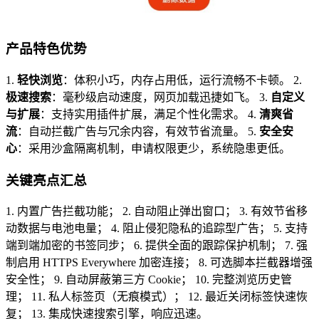
产品特色优势
1.
轻快浏览
：体积小巧，内存占用低，运行流畅不卡顿。 2.
极速搜索
：毫秒级启动速度，网页加载迅捷如飞。 3.
自定义
与扩展
：支持实用插件扩展，满足个性化需求。 4.
清爽省
流
：自动拦截广告与冗余内容，有效节省流量。 5.
安全安
心
：采用沙盒隔离机制，申请权限更少，系统隐患更低。
关键亮点汇总
1. 内置广告拦截功能； 2. 自动阻止弹出窗口； 3. 有效节省移
动数据与电池电量； 4. 阻止侵犯隐私的追踪型广告； 5. 支持
端到端加密的书签同步； 6. 提供全面的跟踪保护机制； 7. 强
制启用 HTTPS Everywhere 加密连接； 8. 可选脚本拦截器增强
安全性； 9. 自动屏蔽第三方 Cookie； 10. 完整浏览历史管
理； 11. 私人标签页（无痕模式）； 12. 最近关闭标签快速恢
复； 13. 集成快速搜索引擎，响应迅速。