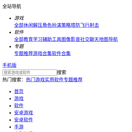
全站导航
游戏
全部
休闲解压
角色扮演
策略塔防
飞行射击
软件
全部
教育学习
辅助工具
图像影音
社交聊天
地图导航
专题
专题推荐
游戏合集
软件合集
手机版
搜索
热门搜索：
热门游戏
实用软件
专题推荐
首页
游戏
软件
安卓游戏
安卓软件
手游