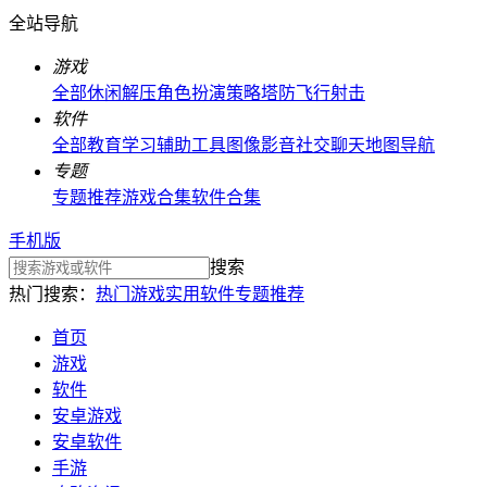
全站导航
游戏
全部
休闲解压
角色扮演
策略塔防
飞行射击
软件
全部
教育学习
辅助工具
图像影音
社交聊天
地图导航
专题
专题推荐
游戏合集
软件合集
手机版
搜索
热门搜索：
热门游戏
实用软件
专题推荐
首页
游戏
软件
安卓游戏
安卓软件
手游