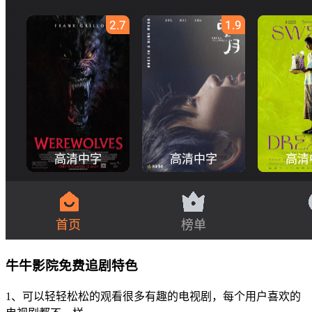
牛牛影院免费追剧特色
1、可以轻轻松松的观看很多有趣的电视剧，每个用户喜欢的