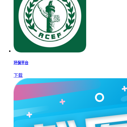
环保平台
下载