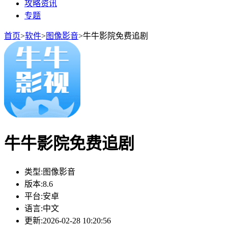
攻略资讯
专题
首页
>
软件
>
图像影音
>
牛牛影院免费追剧
牛牛影院免费追剧
类型:
图像影音
版本:
8.6
平台:
安卓
语言:
中文
更新:
2026-02-28 10:20:56