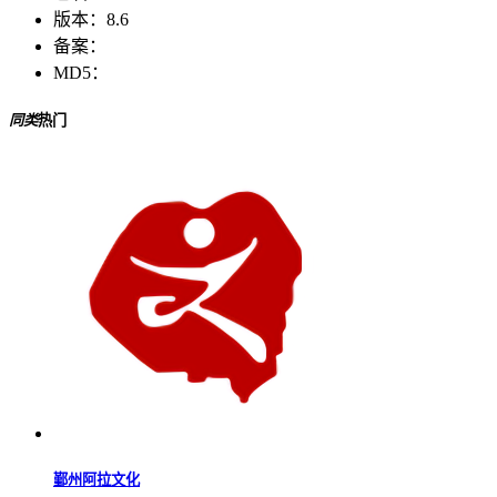
版本：
8.6
备案：
MD5：
同类
热门
鄞州阿拉文化