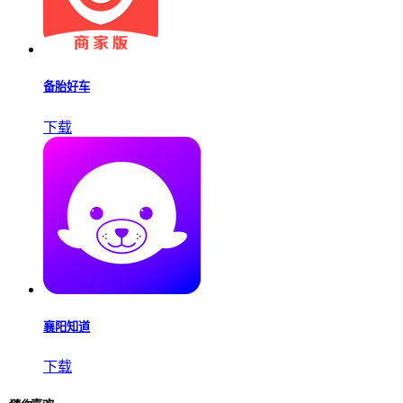
备胎好车
下载
襄阳知道
下载