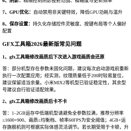
6、阴影：
精细控制阴影投射范围、模糊度与更新频率
7、GPU优化：
自动禁用非关键特效，降低GPU功耗与温升
8、保存设置：
持久化存储控件灵敏度、按键布局等个人偏好
配置
GFX工具箱2026最新版常见问题
1、gfx工具箱修改画质后下次进入游戏画质会还原
答：部分机型存在参数未固化问题，建议每次启动游戏前重新
执行一次配置应用；经实测，纹理质量低于200时较易复位，
建议保留适当余量。小米MIX2等机型已验证稳定性，其余型
号建议自行验证适配效果。
2、gfx工具箱修改画质后卡不卡
答：1–2GB运存中低端机型请避免全参数拉满，推荐分辨率
≤1600×900、画质≤均衡档、帧率60FPS为安全阈值；4GB+运
存旗舰机则可根据实际体感灵活调节。若长期受限于卡顿，升