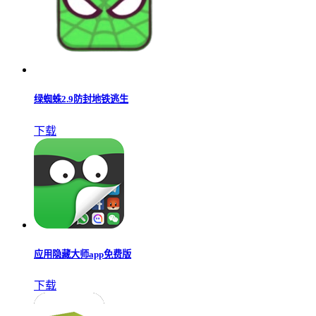
绿蜘蛛2.9防封地铁逃生
下载
应用隐藏大师app免费版
下载