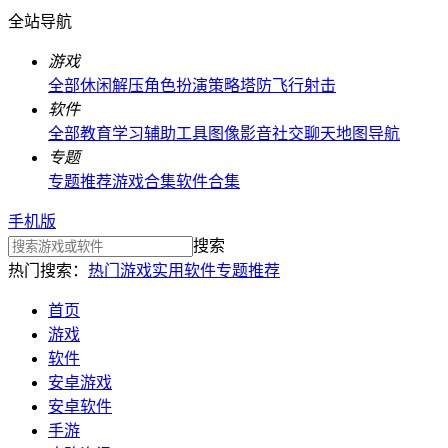
全站导航
游戏
全部
休闲解压
角色扮演
策略塔防
飞行射击
软件
全部
教育学习
辅助工具
图像影音
社交聊天
地图导航
专题
专题推荐
游戏合集
软件合集
手机版
搜索
热门搜索：
热门游戏
实用软件
专题推荐
首页
游戏
软件
安卓游戏
安卓软件
手游