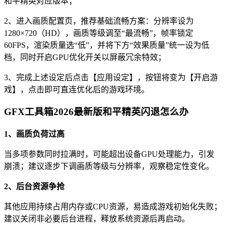
和平精英对应版本；
2、进入画质配置页，推荐基础流畅方案：分辨率设为
1280×720（HD），画质等级调至“最流畅”，帧率锁定
60FPS，渲染质量选“低”，并将下方“效果质量”统一设为低
档，同时开启GPU优化开关以屏蔽冗余特效；
3、完成上述设定后点击【应用设定】，按钮将变为【开启游
戏】，点击即可直连优化后的游戏环境。
GFX工具箱2026最新版和平精英闪退怎么办
1、画质负荷过高
当多项参数同时拉满时，可能超出设备GPU处理能力，引发
崩溃；建议逐步下调画质等级与分辨率，观察稳定性变化。
2、后台资源争抢
其他应用持续占用内存或CPU资源，易造成游戏初始化失败；
建议关闭非必要后台进程，释放系统资源后再启动。