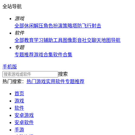
全站导航
游戏
全部
休闲解压
角色扮演
策略塔防
飞行射击
软件
全部
教育学习
辅助工具
图像影音
社交聊天
地图导航
专题
专题推荐
游戏合集
软件合集
手机版
搜索
热门搜索：
热门游戏
实用软件
专题推荐
首页
游戏
软件
安卓游戏
安卓软件
手游