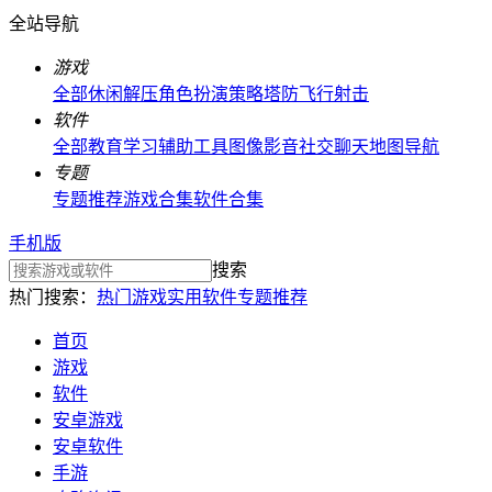
全站导航
游戏
全部
休闲解压
角色扮演
策略塔防
飞行射击
软件
全部
教育学习
辅助工具
图像影音
社交聊天
地图导航
专题
专题推荐
游戏合集
软件合集
手机版
搜索
热门搜索：
热门游戏
实用软件
专题推荐
首页
游戏
软件
安卓游戏
安卓软件
手游