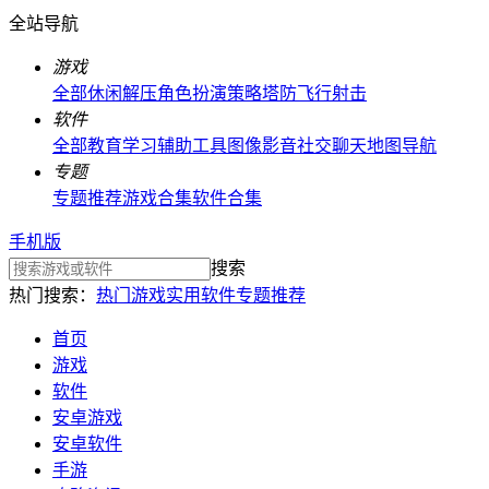
全站导航
游戏
全部
休闲解压
角色扮演
策略塔防
飞行射击
软件
全部
教育学习
辅助工具
图像影音
社交聊天
地图导航
专题
专题推荐
游戏合集
软件合集
手机版
搜索
热门搜索：
热门游戏
实用软件
专题推荐
首页
游戏
软件
安卓游戏
安卓软件
手游