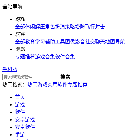
全站导航
游戏
全部
休闲解压
角色扮演
策略塔防
飞行射击
软件
全部
教育学习
辅助工具
图像影音
社交聊天
地图导航
专题
专题推荐
游戏合集
软件合集
手机版
搜索
热门搜索：
热门游戏
实用软件
专题推荐
首页
游戏
软件
安卓游戏
安卓软件
手游