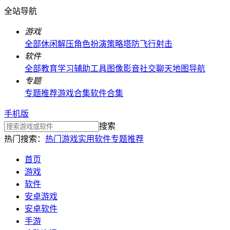
全站导航
游戏
全部
休闲解压
角色扮演
策略塔防
飞行射击
软件
全部
教育学习
辅助工具
图像影音
社交聊天
地图导航
专题
专题推荐
游戏合集
软件合集
手机版
搜索
热门搜索：
热门游戏
实用软件
专题推荐
首页
游戏
软件
安卓游戏
安卓软件
手游