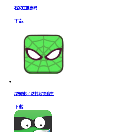
石家庄健康码
下载
绿蜘蛛2.9防封地铁逃生
下载