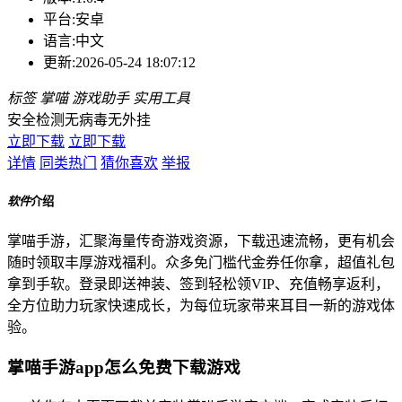
平台:
安卓
语言:
中文
更新:
2026-05-24 18:07:12
标签
掌喵
游戏助手
实用工具
安全检测
无病毒
无外挂
立即下载
立即下载
详情
同类热门
猜你喜欢
举报
软件
介绍
掌喵手游，汇聚海量传奇游戏资源，下载迅速流畅，更有机会
随时领取丰厚游戏福利。众多免门槛代金券任你拿，超值礼包
拿到手软。登录即送神装、签到轻松领VIP、充值畅享返利，
全方位助力玩家快速成长，为每位玩家带来耳目一新的游戏体
验。
掌喵手游app怎么免费下载游戏