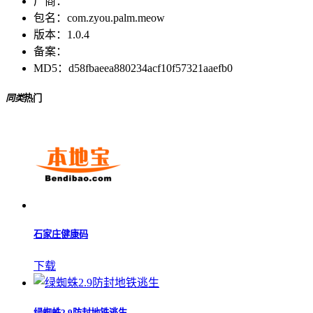
厂商：
包名：
com.zyou.palm.meow
版本：
1.0.4
备案：
MD5：
d58fbaeea880234acf10f57321aaefb0
同类
热门
石家庄健康码
下载
绿蜘蛛2.9防封地铁逃生