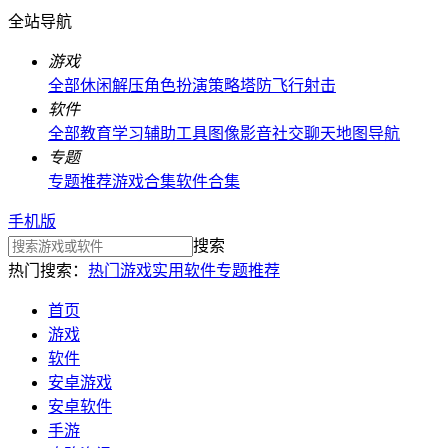
全站导航
游戏
全部
休闲解压
角色扮演
策略塔防
飞行射击
软件
全部
教育学习
辅助工具
图像影音
社交聊天
地图导航
专题
专题推荐
游戏合集
软件合集
手机版
搜索
热门搜索：
热门游戏
实用软件
专题推荐
首页
游戏
软件
安卓游戏
安卓软件
手游