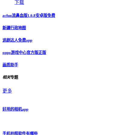
本类
排行
动漫共和国app免费(动漫国)
图像影音
下载
pubgtool画质助手120帧数正版
辅助工具
下载
黑料不打烊v3.1.0
资讯阅读
下载