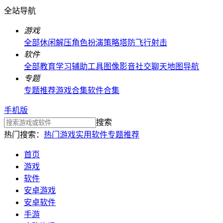
全站导航
游戏
全部
休闲解压
角色扮演
策略塔防
飞行射击
软件
全部
教育学习
辅助工具
图像影音
社交聊天
地图导航
专题
专题推荐
游戏合集
软件合集
手机版
搜索
热门搜索：
热门游戏
实用软件
专题推荐
首页
游戏
软件
安卓游戏
安卓软件
手游