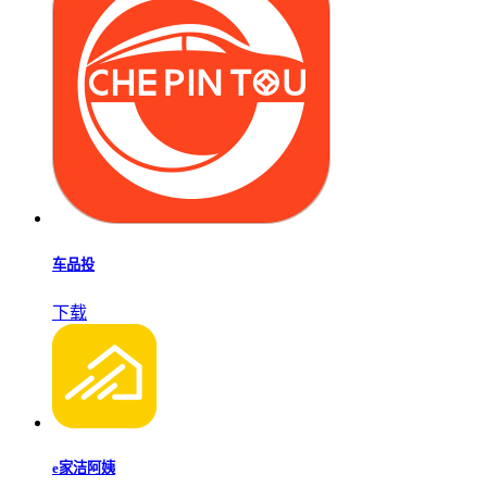
车品投
下载
e家洁阿姨