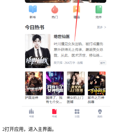
2打开应用，进入主界面。