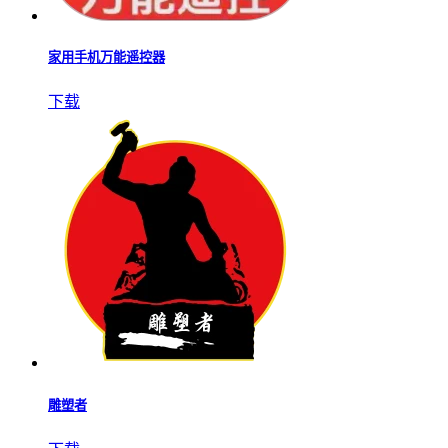
家用手机万能遥控器
下载
雕塑者