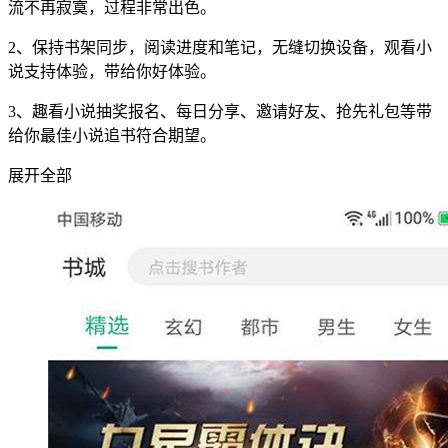
流不再寂寞，过程非常出色。
2、保持书架同步，阅读进度和笔记，无缝切换设备，观看小
说支持体验，带给你好体验。
3、趣看小说抽奖报名、每日分享、邀请好友、抢先礼包等带
给你最佳小说追书符合期望。
展开全部