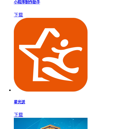
小程序制作助手
下载
星光送
下载