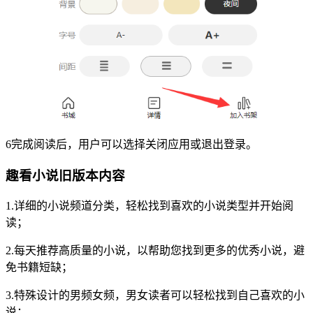
6完成阅读后，用户可以选择关闭应用或退出登录。
趣看小说旧版本内容
1.详细的小说频道分类，轻松找到喜欢的小说类型并开始阅
读；
2.每天推荐高质量的小说，以帮助您找到更多的优秀小说，避
免书籍短缺；
3.特殊设计的男频女频，男女读者可以轻松找到自己喜欢的小
说；