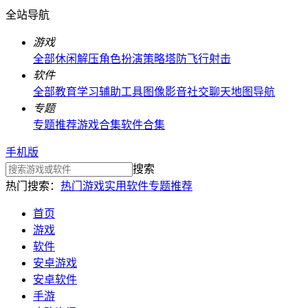
全站导航
游戏
全部
休闲解压
角色扮演
策略塔防
飞行射击
软件
全部
教育学习
辅助工具
图像影音
社交聊天
地图导航
专题
专题推荐
游戏合集
软件合集
手机版
搜索
热门搜索：
热门游戏
实用软件
专题推荐
首页
游戏
软件
安卓游戏
安卓软件
手游