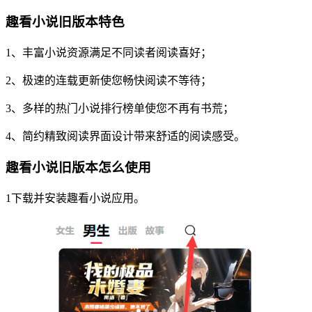
趣看小说旧版本特色
1、丰富小说资源满足不同读者阅读喜好；
2、极速的连载更新使您畅快阅读不等待；
3、多样的热门小说排行榜单使您不再有书荒；
4、简约精致阅读界面设计带来舒适的阅读感受。
趣看小说旧版本怎么使用
1下载并安装趣看小说应用。