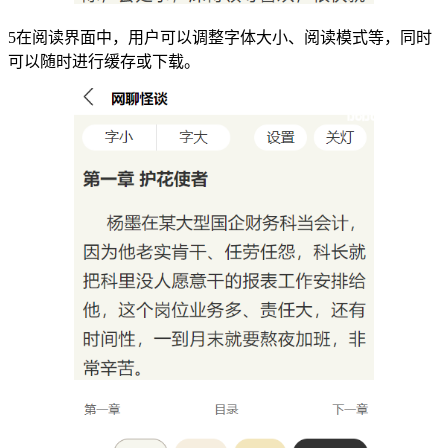
5在阅读界面中，用户可以调整字体大小、阅读模式等，同时
可以随时进行缓存或下载。