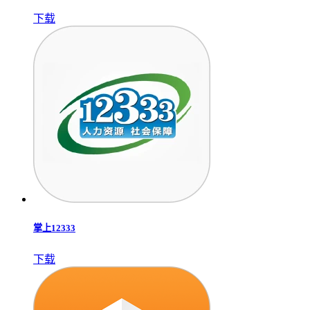
下载
掌上12333
下载