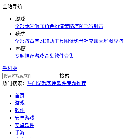
全站导航
游戏
全部
休闲解压
角色扮演
策略塔防
飞行射击
软件
全部
教育学习
辅助工具
图像影音
社交聊天
地图导航
专题
专题推荐
游戏合集
软件合集
手机版
搜索
热门搜索：
热门游戏
实用软件
专题推荐
首页
游戏
软件
安卓游戏
安卓软件
手游