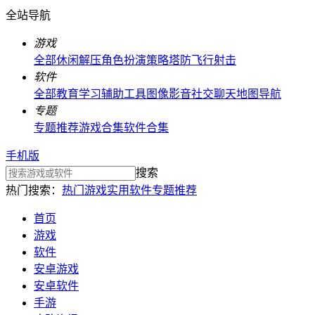
全站导航
游戏
全部
休闲解压
角色扮演
策略塔防
飞行射击
软件
全部
教育学习
辅助工具
图像影音
社交聊天
地图导航
专题
专题推荐
游戏合集
软件合集
手机版
搜索
热门搜索：
热门游戏
实用软件
专题推荐
首页
游戏
软件
安卓游戏
安卓软件
手游